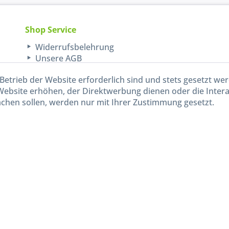
Shop Service
Widerrufsbelehrung
Unsere AGB
Lieferinformationen
Betrieb der Website erforderlich sind und stets gesetzt we
Website erhöhen, der Direktwerbung dienen oder die Inter
chen sollen, werden nur mit Ihrer Zustimmung gesetzt.
kl. gesetzl. Mehrwertsteuer zzgl.
Versandkosten
und ggf. Nachnahmegebühren, wenn nicht and