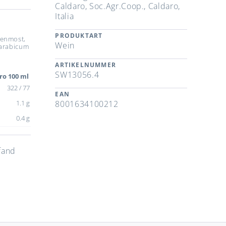
Caldaro, Soc.Agr.Coop., Caldaro,
Italia
PRODUKTART
benmost,
Wein
iarabicum
ARTIKELNUMMER
SW13056.4
ro 100 ml
322 / 77
EAN
1.1 g
8001634100212
0.4 g
fand