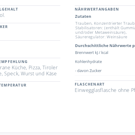
LGEHALT
NÄHRWERTANGABEN
ol.
Zutaten
Trauben, Konzentrierter Trau
CKER
Stabilisatoren: (enthält Gumm
und/oder Metaweinsäure),
Säureregulator: Weinsäure
Durchschittliche Nährwerte p
Brennwert kJ / kcal
Kohlenhydrate
REMPFEHLUNG
ane Küche, Pizza, Tiroler
- davon Zucker
e, Speck, Wurst und Käse
FLASCHENART
RTEMPERATUR
Einwegglasflasche ohne P