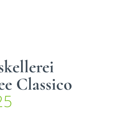
kellerei
ee Classico
25