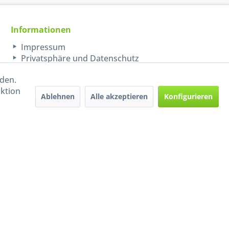
Informationen
Impressum
Privatsphäre und Datenschutz
rden.
aktion
Ablehnen
Alle akzeptieren
Konfigurieren
Handel mit BIO-Weinen
kontrolliert und zertifiziert
durch DE-ÖKO-009
ers beschrieben