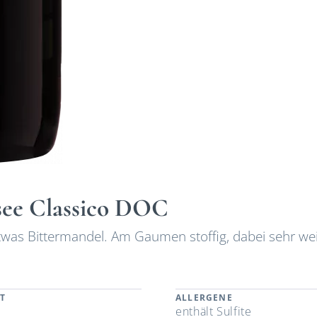
rsee Classico DOC
was Bittermandel. Am Gaumen stoffig, dabei sehr we
T
ALLERGENE
enthält Sulfite