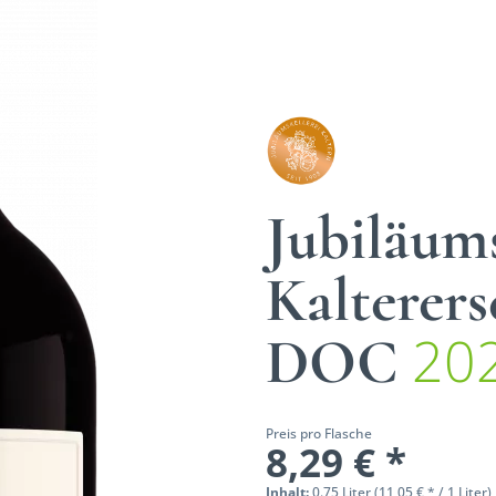
Jubiläums
Kalterers
20
DOC
Preis pro Flasche
8,29 € *
Inhalt:
0.75 Liter (11,05 € * / 1 Liter)