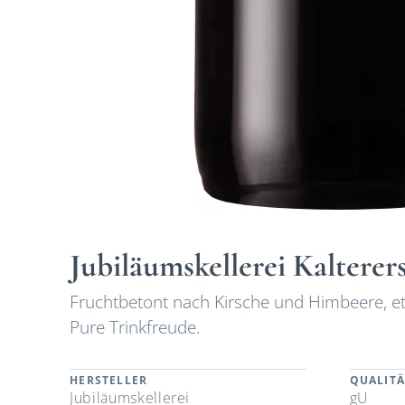
Jubiläumskellerei Kaltere
Fruchtbetont nach Kirsche und Himbeere, et
Pure Trinkfreude.
HERSTELLER
QUALITÄ
Jubiläumskellerei
gU