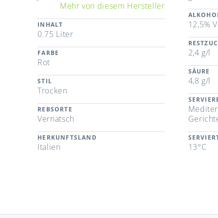
Mehr von diesem Hersteller
ALKOHO
12,5% V
INHALT
0.75 Liter
RESTZU
2,4 g/l
FARBE
Rot
SÄURE
4,8 g/l
STIL
Trocken
SERVIE
Mediterr
REBSORTE
Vernatsch
Gericht
HERKUNFTSLAND
SERVIE
Italien
13°C