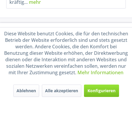
kräftig...
mehr
Service Hotline
Diese Website benutzt Cookies, die für den technischen
Betrieb der Website erforderlich sind und stets gesetzt
Shop Service
werden. Andere Cookies, die den Komfort bei
Benutzung dieser Website erhöhen, der Direktwerbung
Informationen
dienen oder die Interaktion mit anderen Websites und
sozialen Netzwerken vereinfachen sollen, werden nur
mit Ihrer Zustimmung gesetzt.
Mehr Informationen
Handel mit BIO-Weinen
kontrolliert und zertifiziert
durch DE-ÖKO-009
Ablehnen
Alle akzeptieren
Konfigurieren
* Alle Preise inkl. gesetzl. Mehrwertsteuer zzgl.
Versandkosten
und ggf.