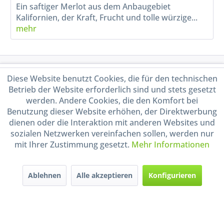
Ein saftiger Merlot aus dem Anbaugebiet
Kalifornien, der Kraft, Frucht und tolle würzige...
mehr
Service Hotline
Diese Website benutzt Cookies, die für den technischen
Betrieb der Website erforderlich sind und stets gesetzt
Shop Service
werden. Andere Cookies, die den Komfort bei
Benutzung dieser Website erhöhen, der Direktwerbung
dienen oder die Interaktion mit anderen Websites und
Informationen
sozialen Netzwerken vereinfachen sollen, werden nur
mit Ihrer Zustimmung gesetzt.
Mehr Informationen
Handel mit BIO-Weinen
kontrolliert und zertifiziert
durch DE-ÖKO-009
Ablehnen
Alle akzeptieren
Konfigurieren