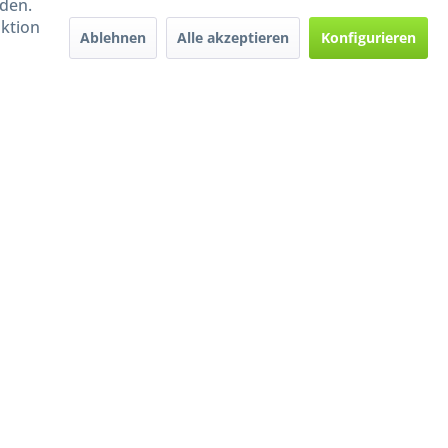
rden.
aktion
Ablehnen
Alle akzeptieren
Konfigurieren
Handel mit BIO-Weinen
kontrolliert und zertifiziert
durch DE-ÖKO-009
ers beschrieben
e