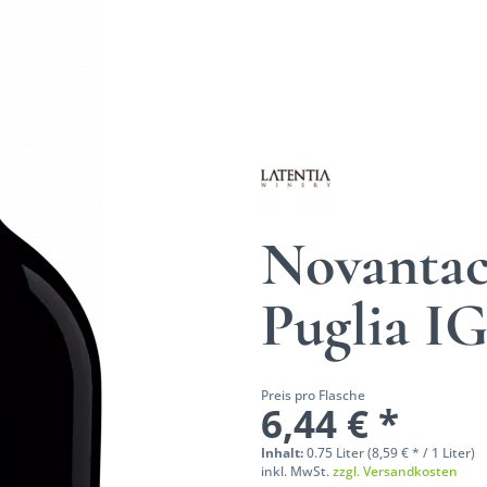
Novantac
Puglia I
Preis pro Flasche
6,44 € *
Inhalt:
0.75 Liter (8,59 € * / 1 Liter)
inkl. MwSt.
zzgl. Versandkosten