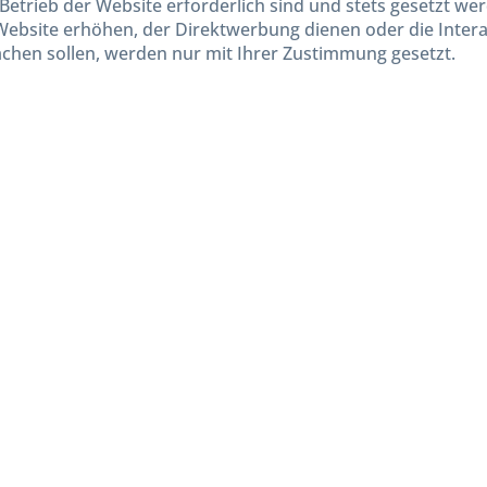
Betrieb der Website erforderlich sind und stets gesetzt we
Website erhöhen, der Direktwerbung dienen oder die Inter
chen sollen, werden nur mit Ihrer Zustimmung gesetzt.
kl. gesetzl. Mehrwertsteuer zzgl.
Versandkosten
und ggf. Nachnahmegebühren, wenn nicht and
Widerruf erklären
Gestaltung, Shop-Setup, Management & Hosting durch
Ternum Internet Services
mit Shopwar