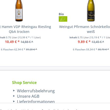
Bio
t Hamm VDP Rheingau Riesling
Weingut Pfirmann Schnörkello
QbA trocken
weiß
nhalt
0.75 Liter
(13,99 € * / 1 Liter)
Inhalt
0.75 Liter
(13,19 € * / 1 Lit
10,49 € *
9,89 € *
14,88 € *
13,45 € *
6 Flaschen 62,94 € *
89,28 € *
6 Flaschen 59,34 € *
80,70 € *
Shop Service
Widerrufsbelehrung
Unsere AGB
Lieferinformationen