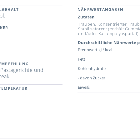
LGEHALT
NÄHRWERTANGABEN
ol.
Zutaten
Trauben, Konzentrierter Trau
CKER
Stabilisatoren: (enthält Gumm
und/oder Kaliumpolyaspartat)
Durchschittliche Nährwerte p
Brennwert kJ / kcal
Fett
REMPFEHLUNG
Kohlenhydrate
e Pastagerichte und
teak
- davon Zucker
Eiweiß
RTEMPERATUR