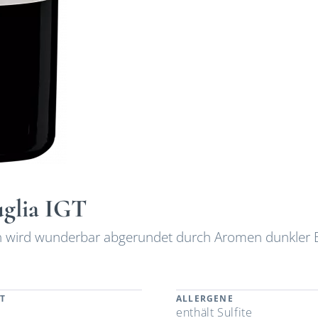
uglia IGT
in wird wunderbar abgerundet durch Aromen dunkler 
T
ALLERGENE
enthält Sulfite