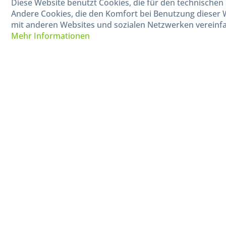
Diese Website benutzt Cookies, die für den technischen 
Mo-Fr, 09:00 - 15:00 Uhr
Andere Cookies, die den Komfort bei Benutzung dieser 
mit anderen Websites und sozialen Netzwerken vereinfa
Mehr Informationen
* Alle Preise in