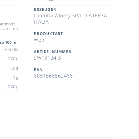
ERZEUGER
Latentia Winery SPA - LATERZA -
ITALIA
benmost,
iarabicum
PRODUKTART
Wein
ro 100 ml
345 / 82
ARTIKELNUMMER
SW13124.3
0.00 g
1.9 g
EAN
8051566562466
1 g
0.00 g