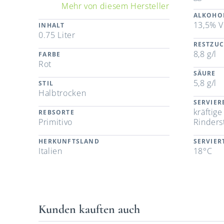
Mehr von diesem Hersteller
ALKOHO
13,5% V
INHALT
0.75 Liter
RESTZU
8,8 g/l
FARBE
Rot
SÄURE
5,8 g/l
STIL
Halbtrocken
SERVIE
kräftig
REBSORTE
Primitivo
Rinders
HERKUNFTSLAND
SERVIE
Italien
18°C
Kunden kauften auch