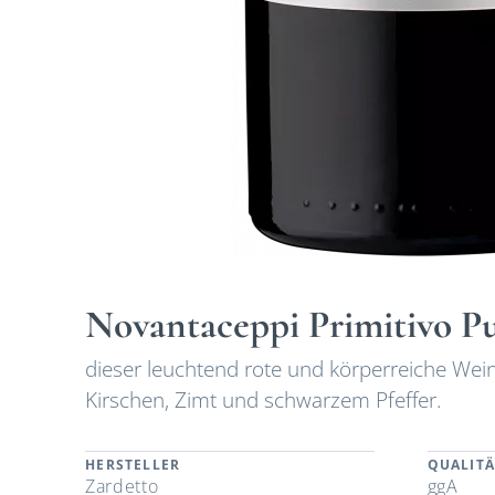
Novantaceppi Primitivo P
dieser leuchtend rote und körperreiche We
Kirschen, Zimt und schwarzem Pfeffer.
HERSTELLER
QUALITÄ
Zardetto
ggA