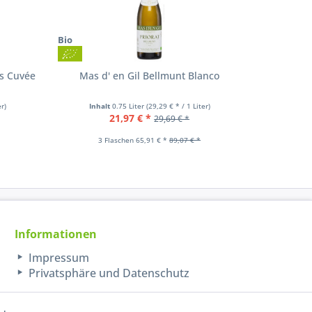
Bio
Bio
s Cuvée
Mas d' en Gil Bellmunt Blanco
Wines N'
er)
Inhalt
0.75 Liter
(29,29 € * / 1 Liter)
Inhal
21,97 € *
29,69 € *
3 Flaschen 65,91 € *
89,07 € *
6 
Informationen
Impressum
Privatsphäre und Datenschutz