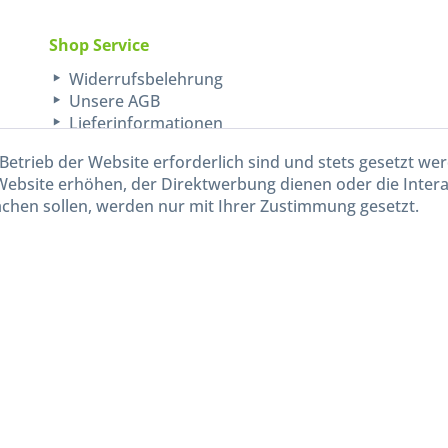
Shop Service
Widerrufsbelehrung
Unsere AGB
Lieferinformationen
Betrieb der Website erforderlich sind und stets gesetzt we
Website erhöhen, der Direktwerbung dienen oder die Inter
chen sollen, werden nur mit Ihrer Zustimmung gesetzt.
kl. gesetzl. Mehrwertsteuer zzgl.
Versandkosten
und ggf. Nachnahmegebühren, wenn nicht and
Widerruf erklären