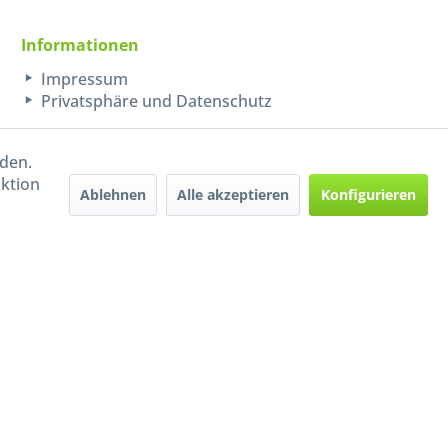
Informationen
Impressum
Privatsphäre und Datenschutz
rden.
aktion
Ablehnen
Alle akzeptieren
Konfigurieren
Handel mit BIO-Weinen
kontrolliert und zertifiziert
durch DE-ÖKO-009
ers beschrieben