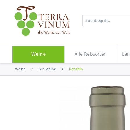
Weine
Alle Rebsorten
Län
Weine
Alle Weine
Rotwein