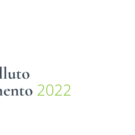
lluto
2022
mento