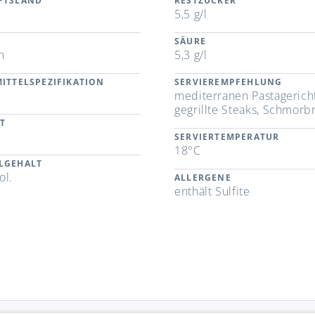
FTSLAND
RESTZUCKER
5,5 g/l
SÄURE
n
5,3 g/l
ITTELSPEZIFIKATION
SERVIEREMPFEHLUNG
mediterranen Pastagerich
gegrillte Steaks, Schmorb
T
SERVIERTEMPERATUR
18°C
LGEHALT
ol.
ALLERGENE
enthält Sulfite