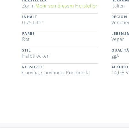
HERSTELLER
HERKUN
Zonin
Mehr von diesem Hersteller
Italien
INHALT
REGION
0.75 Liter
Venetie
FARBE
LEBENSM
Rot
Vegan
STIL
QUALITÄ
Halbtrocken
ggA
REBSORTE
ALKOHO
Corvina, Corvinone, Rondinella
14,0% V