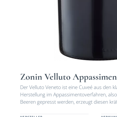
Zonin Velluto Appassimen
Der Velluto Veneto ist eine Cuveé aus den k
Herstellung im Appassimentoverfahren, also
Beeren gepresst werden, erzeugt diesen krä