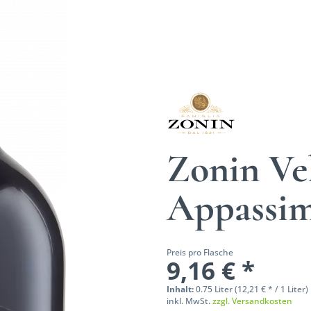
Zonin Ve
Appassi
Preis pro Flasche
9,16 € *
Inhalt:
0.75 Liter (12,21 € * / 1 Liter)
inkl. MwSt.
zzgl. Versandkosten