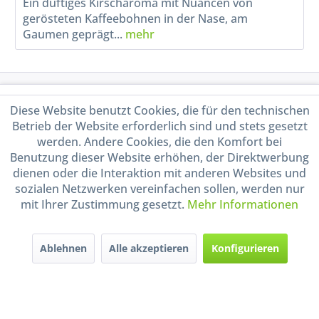
Ein duftiges Kirscharoma mit Nuancen von
gerösteten Kaffeebohnen in der Nase, am
Gaumen geprägt...
mehr
Service Hotline
Diese Website benutzt Cookies, die für den technischen
Betrieb der Website erforderlich sind und stets gesetzt
Shop Service
werden. Andere Cookies, die den Komfort bei
Benutzung dieser Website erhöhen, der Direktwerbung
Informationen
dienen oder die Interaktion mit anderen Websites und
sozialen Netzwerken vereinfachen sollen, werden nur
mit Ihrer Zustimmung gesetzt.
Mehr Informationen
Handel mit BIO-Weinen
kontrolliert und zertifiziert
durch DE-ÖKO-009
Ablehnen
Alle akzeptieren
Konfigurieren