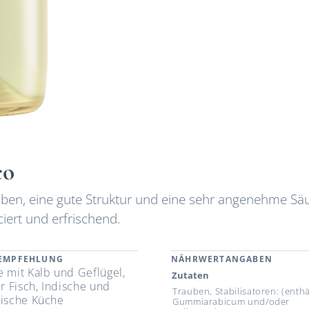
co
uben, eine gute Struktur und eine sehr angenehme Sä
ert und erfrischend.
REMPFEHLUNG
NÄHRWERTANGABEN
e mit Kalb und Geflügel,
Zutaten
er Fisch, Indische und
Trauben, Stabilisatoren: (enthä
lische Küche
Gummiarabicum und/oder