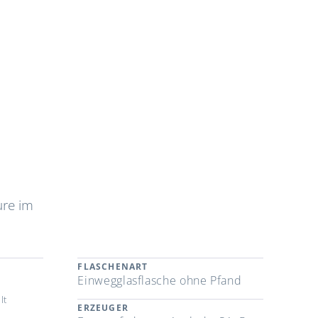
ure im
FLASCHENART
Einwegglasflasche ohne Pfand
lt
ERZEUGER