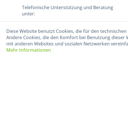
Telefonische Unterstützung und Beratung
unter:
040-880 99 770
Diese Website benutzt Cookies, die für den technischen 
Mo-Fr, 09:00 - 15:00 Uhr
Andere Cookies, die den Komfort bei Benutzung dieser 
mit anderen Websites und sozialen Netzwerken vereinfa
Mehr Informationen
* Alle Preise in