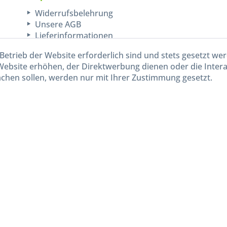
Widerrufsbelehrung
Unsere AGB
Lieferinformationen
Betrieb der Website erforderlich sind und stets gesetzt we
Website erhöhen, der Direktwerbung dienen oder die Inter
chen sollen, werden nur mit Ihrer Zustimmung gesetzt.
kl. gesetzl. Mehrwertsteuer zzgl.
Versandkosten
und ggf. Nachnahmegebühren, wenn nicht and
Widerruf erklären
Gestaltung, Shop-Setup, Management & Hosting durch
Ternum Internet Services
mit Shopwar