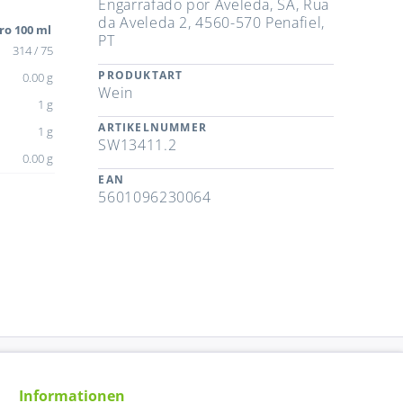
Engarrafado por Aveleda, SA, Rua
da Aveleda 2, 4560-570 Penafiel,
ro 100 ml
PT
314 / 75
PRODUKTART
0.00 g
Wein
1 g
ARTIKELNUMMER
1 g
SW13411.2
0.00 g
EAN
5601096230064
Informationen