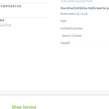
Kaliumpolyaspartat)
RTEMPERATUR
Durchschittliche Nährwerte p
Brennwert kJ / kcal
ENE
Fett
Sulfite
Kohlenhydrate
- davon Zucker
Eiweiß
Shop Service