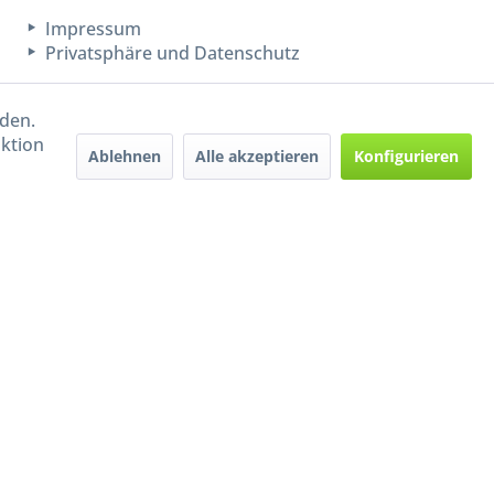
Impressum
Privatsphäre und Datenschutz
rden.
aktion
Ablehnen
Alle akzeptieren
Konfigurieren
Handel mit BIO-Weinen
kontrolliert und zertifiziert
durch DE-ÖKO-009
ers beschrieben
e