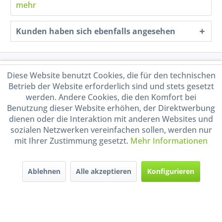
mehr
Kunden haben sich ebenfalls angesehen
Service Hotline
Diese Website benutzt Cookies, die für den technischen
Betrieb der Website erforderlich sind und stets gesetzt
Shop Service
werden. Andere Cookies, die den Komfort bei
Benutzung dieser Website erhöhen, der Direktwerbung
dienen oder die Interaktion mit anderen Websites und
Informationen
sozialen Netzwerken vereinfachen sollen, werden nur
mit Ihrer Zustimmung gesetzt.
Mehr Informationen
Handel mit BIO-Weinen
kontrolliert und zertifiziert
durch DE-ÖKO-009
Ablehnen
Alle akzeptieren
Konfigurieren