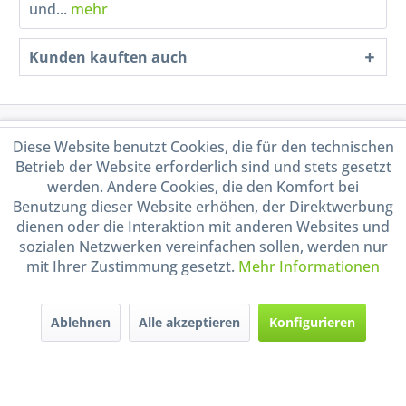
und...
mehr
Kunden kauften auch
Service Hotline
Diese Website benutzt Cookies, die für den technischen
Betrieb der Website erforderlich sind und stets gesetzt
Shop Service
werden. Andere Cookies, die den Komfort bei
Benutzung dieser Website erhöhen, der Direktwerbung
dienen oder die Interaktion mit anderen Websites und
Informationen
sozialen Netzwerken vereinfachen sollen, werden nur
mit Ihrer Zustimmung gesetzt.
Mehr Informationen
Handel mit BIO-Weinen
kontrolliert und zertifiziert
durch DE-ÖKO-009
Ablehnen
Alle akzeptieren
Konfigurieren