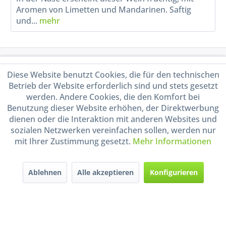
Aromen von Limetten und Mandarinen. Saftig
und...
mehr
Service Hotline
Diese Website benutzt Cookies, die für den technischen
Betrieb der Website erforderlich sind und stets gesetzt
Shop Service
werden. Andere Cookies, die den Komfort bei
Benutzung dieser Website erhöhen, der Direktwerbung
Informationen
dienen oder die Interaktion mit anderen Websites und
sozialen Netzwerken vereinfachen sollen, werden nur
mit Ihrer Zustimmung gesetzt.
Mehr Informationen
Handel mit BIO-Weinen
kontrolliert und zertifiziert
durch DE-ÖKO-009
Ablehnen
Alle akzeptieren
Konfigurieren