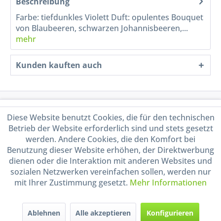
Beschreibung
Farbe: tiefdunkles Violett Duft: opulentes Bouquet
von Blaubeeren, schwarzen Johannisbeeren,...
mehr
Kunden kauften auch
Service Hotline
Diese Website benutzt Cookies, die für den technischen
Betrieb der Website erforderlich sind und stets gesetzt
Shop Service
werden. Andere Cookies, die den Komfort bei
Benutzung dieser Website erhöhen, der Direktwerbung
Informationen
dienen oder die Interaktion mit anderen Websites und
sozialen Netzwerken vereinfachen sollen, werden nur
mit Ihrer Zustimmung gesetzt.
Mehr Informationen
Handel mit BIO-Weinen
kontrolliert und zertifiziert
durch DE-ÖKO-009
Ablehnen
Alle akzeptieren
Konfigurieren