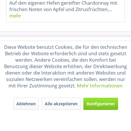
Auf den eigenen Hefen gereifter Chardonnay mit
frischen Noten von Apfel und Zitrusfrüchten,...
mehr
Service Hotline
Diese Website benutzt Cookies, die für den technischen
Betrieb der Website erforderlich sind und stets gesetzt
Shop Service
werden. Andere Cookies, die den Komfort bei
Benutzung dieser Website erhöhen, der Direktwerbung
Informationen
dienen oder die Interaktion mit anderen Websites und
sozialen Netzwerken vereinfachen sollen, werden nur
mit Ihrer Zustimmung gesetzt.
Mehr Informationen
Handel mit BIO-Weinen
kontrolliert und zertifiziert
durch DE-ÖKO-009
Ablehnen
Alle akzeptieren
Konfigurieren