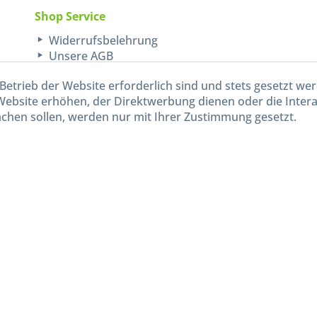
Shop Service
Widerrufsbelehrung
Unsere AGB
Lieferinformationen
Betrieb der Website erforderlich sind und stets gesetzt we
Website erhöhen, der Direktwerbung dienen oder die Inter
chen sollen, werden nur mit Ihrer Zustimmung gesetzt.
kl. gesetzl. Mehrwertsteuer zzgl.
Versandkosten
und ggf. Nachnahmegebühren, wenn nicht and
Widerruf erklären
Gestaltung, Shop-Setup, Management & Hosting durch
Ternum Internet Services
mit Shopwar