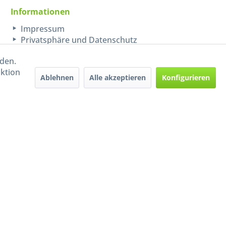
Informationen
Impressum
Privatsphäre und Datenschutz
rden.
aktion
Ablehnen
Alle akzeptieren
Konfigurieren
Handel mit BIO-Weinen
kontrolliert und zertifiziert
durch DE-ÖKO-009
ers beschrieben
e