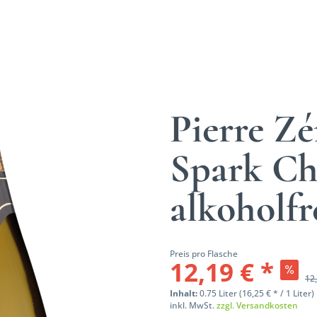
Pierre Zé
Spark Ch
alkoholfr
Preis pro Flasche
12,19 € *
12,
Inhalt:
0.75 Liter (16,25 € * / 1 Liter)
inkl. MwSt.
zzgl. Versandkosten