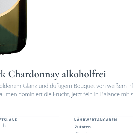
rk Chardonnay alkoholfrei
llgoldenem Glanz und duftigem Bouquet von weißem Pfi
umen dominiert die Frucht, jetzt fein in Balance mit 
FTSLAND
NÄHRWERTANGABEN
ich
Zutaten