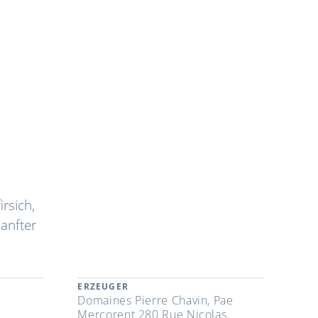
rsich,
sanfter
ERZEUGER
Domaines Pierre Chavin, Pae
Mercorent 280 Rue Nicolas