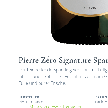
Pierre Zéro Signature Spa
Der feinperlende Sparkling verführt mit he
Litschi und exotischen Früchten. Auch am Ga
Fülle und purer Frische.
HERSTELLER
HERKUN
Pierre Chavin
Frankre
Mehr von diesem Hersteller