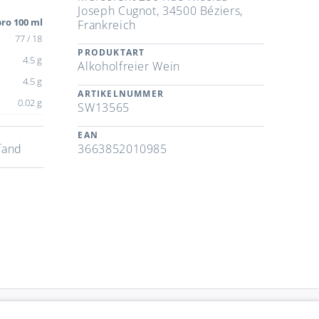
Joseph Cugnot, 34500 Béziers,
ro 100 ml
Frankreich
77 / 18
PRODUKTART
4.5 g
Alkoholfreier Wein
4.5 g
ARTIKELNUMMER
0.02 g
SW13565
EAN
fand
3663852010985