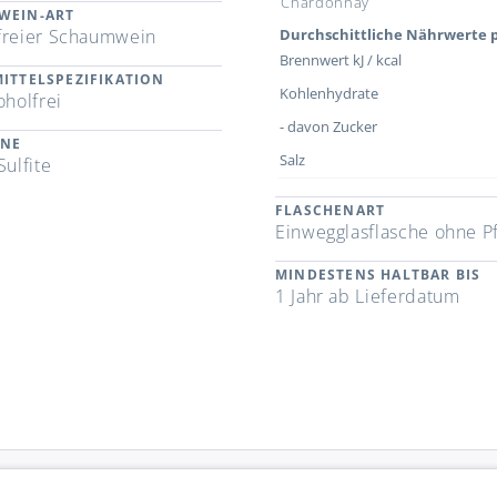
Chardonnay
WEIN-ART
freier Schaumwein
Durchschittliche Nährwerte p
Brennwert kJ / kcal
ITTELSPEZIFIKATION
Kohlenhydrate
oholfrei
- davon Zucker
ENE
Salz
Sulfite
FLASCHENART
Einwegglasflasche ohne P
MINDESTENS HALTBAR BIS
1 Jahr ab Lieferdatum