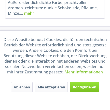
Außerordentlich dichte Farbe, prachtvoller
Aromen- reichtum: dunkle Schokolade, Pflaume,
Minze,...
mehr
Service Hotline
Diese Website benutzt Cookies, die für den technischen
Betrieb der Website erforderlich sind und stets gesetzt
Shop Service
werden. Andere Cookies, die den Komfort bei
Benutzung dieser Website erhöhen, der Direktwerbung
Informationen
dienen oder die Interaktion mit anderen Websites und
sozialen Netzwerken vereinfachen sollen, werden nur
mit Ihrer Zustimmung gesetzt.
Mehr Informationen
Handel mit BIO-Weinen
kontrolliert und zertifiziert
durch DE-ÖKO-009
Ablehnen
Alle akzeptieren
Konfigurieren