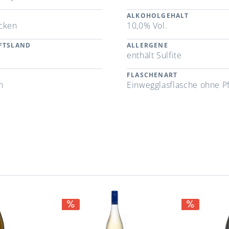
ALKOHOLGEHALT
cken
10,0% Vol.
FTSLAND
ALLERGENE
enthält Sulfite
FLASCHENART
n
Einwegglasflasche ohne P
n