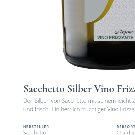
Sacchetto Silber Vino Fri
Der ’Silber’ von Sacchetto mit seinem leich
und frisch. Ein herrlich fruchtiger Vino Frizza
HERSTELLER
REBSOR
Sacchetto
Chardon