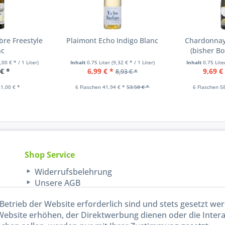
bre Freestyle
Plaimont Echo Indigo Blanc
Chardonnay
nc
(bisher B
,00 € * / 1 Liter)
Inhalt
0.75 Liter
(9,32 € * / 1 Liter)
Inhalt
0.75 Lit
 € *
6,99 € *
9,69 €
8,93 € *
1,00 € *
6 Flaschen 41,94 € *
53,58 € *
6 Flaschen 5
Shop Service
Widerrufsbelehrung
Unsere AGB
Lieferinformationen
Betrieb der Website erforderlich sind und stets gesetzt we
Website erhöhen, der Direktwerbung dienen oder die Inter