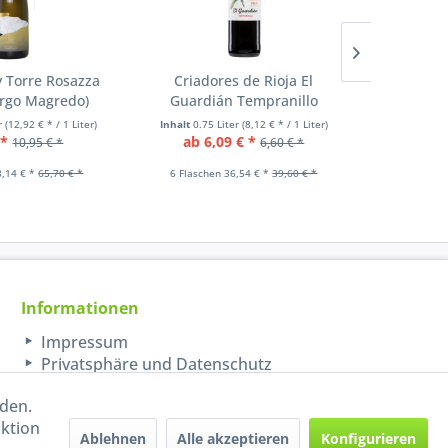
 Torre Rosazza
Criadores de Rioja El
Criado
orgo Magredo)
Guardián Tempranillo
Guardi
er
(12,92 € * / 1 Liter)
Inhalt
0.75 Liter
(8,12 € * / 1 Liter)
Inhalt
0.75
 *
ab 6,09 € *
8,0
10,95 € *
6,60 € *
8,14 € *
65,70 € *
6 Flaschen 36,54 € *
39,60 € *
6 Flasch
Informationen
Impressum
Privatsphäre und Datenschutz
rden.
aktion
Ablehnen
Alle akzeptieren
Konfigurieren