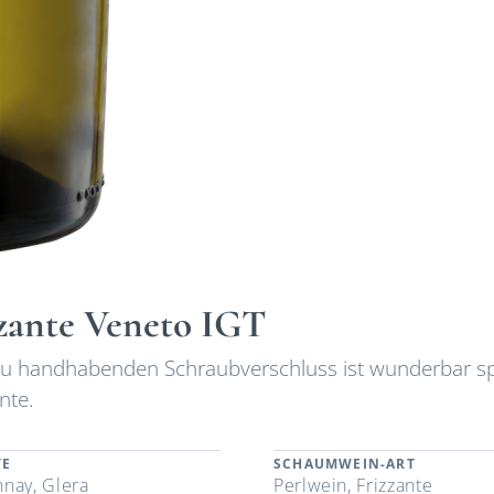
zzante Veneto IGT
t zu handhabenden Schraubverschluss ist wunderbar sp
nte.
TE
SCHAUMWEIN-ART
nay, Glera
Perlwein, Frizzante