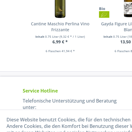
Bio
Cantine Maschio Perlina Vino
Gayda Figure Li
Frizzante
Bla
Inhalt
0.75 Liter
(9,32 € * / 1 Liter)
Inhalt
0.75 Liter
(18
6,99 € *
13,50
6 Flaschen 41,94 € *
6 Flaschen 8
Service Hotline
Telefonische Unterstützung und Beratung
unter:
Diese Website benutzt Cookies, die für den technischen 
040-880 99 770
Andere Cookies, die den Komfort bei Benutzung dieser 
Mo-Fr, 09:00 - 15:00 Uhr