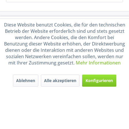
Service Hotline
Diese Website benutzt Cookies, die für den technischen
Betrieb der Website erforderlich sind und stets gesetzt
Shop Service
werden. Andere Cookies, die den Komfort bei
Benutzung dieser Website erhöhen, der Direktwerbung
dienen oder die Interaktion mit anderen Websites und
Informationen
sozialen Netzwerken vereinfachen sollen, werden nur
mit Ihrer Zustimmung gesetzt.
Mehr Informationen
Handel mit BIO-Weinen
kontrolliert und zertifiziert
durch DE-ÖKO-009
Ablehnen
Alle akzeptieren
Konfigurieren
* Alle Preise inkl. gesetzl. Mehrwertsteuer zzgl.
Versandkosten
und ggf.
Nachnahmegebühren, wenn nicht anders beschrieben