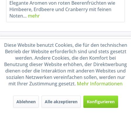
Elegante Aromen von roten Beerenfrüchten wie
Himbeere, Erdbeere und Cranberry mit feinen
Noten...
mehr
Service Hotline
Diese Website benutzt Cookies, die für den technischen
Betrieb der Website erforderlich sind und stets gesetzt
Shop Service
werden. Andere Cookies, die den Komfort bei
Benutzung dieser Website erhöhen, der Direktwerbung
dienen oder die Interaktion mit anderen Websites und
Informationen
sozialen Netzwerken vereinfachen sollen, werden nur
mit Ihrer Zustimmung gesetzt.
Mehr Informationen
Handel mit BIO-Weinen
kontrolliert und zertifiziert
durch DE-ÖKO-009
Ablehnen
Alle akzeptieren
Konfigurieren