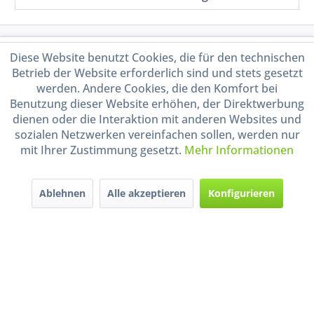
Service Hotline
Diese Website benutzt Cookies, die für den technischen
Betrieb der Website erforderlich sind und stets gesetzt
Shop Service
werden. Andere Cookies, die den Komfort bei
Benutzung dieser Website erhöhen, der Direktwerbung
dienen oder die Interaktion mit anderen Websites und
Informationen
sozialen Netzwerken vereinfachen sollen, werden nur
mit Ihrer Zustimmung gesetzt.
Mehr Informationen
Handel mit BIO-Weinen
kontrolliert und zertifiziert
durch DE-ÖKO-009
Ablehnen
Alle akzeptieren
Konfigurieren
* Alle Preise inkl. gesetzl. Mehrwertsteuer zzgl.
Versandkosten
und ggf.
Nachnahmegebühren, wenn nicht anders beschrieben