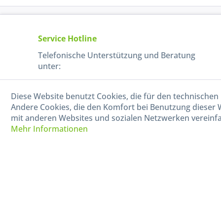
Service Hotline
Telefonische Unterstützung und Beratung
unter:
040-880 99 770
Diese Website benutzt Cookies, die für den technischen 
Mo-Fr, 09:00 - 15:00 Uhr
Andere Cookies, die den Komfort bei Benutzung dieser 
mit anderen Websites und sozialen Netzwerken vereinfa
Mehr Informationen
* Alle Preise in