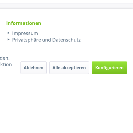
Informationen
Impressum
Privatsphäre und Datenschutz
rden.
aktion
Ablehnen
Alle akzeptieren
Konfigurieren
Handel mit BIO-Weinen
kontrolliert und zertifiziert
durch DE-ÖKO-009
ers beschrieben