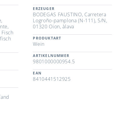
ERZEUGER
BODEGAS FAUSTINO, Carretera
e,
Logroño-pamplona (N-111), S/N,
nte,
01320 Oion, àlava
 Fisch
fisch
PRODUKTART
Wein
ARTIKELNUMMER
9801000000954.5
EAN
8410441512925
fand