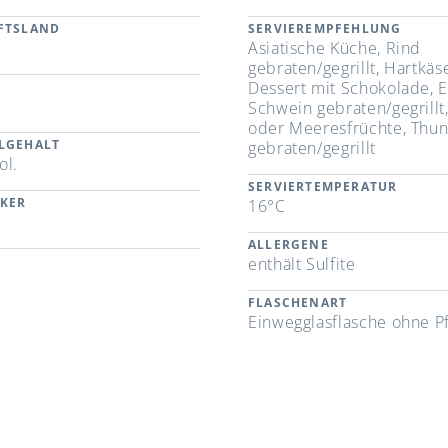
FTSLAND
SERVIEREMPFEHLUNG
n
Asiatische Küche, Rind
gebraten/gegrillt, Hartkäs
Dessert mit Schokolade, E
Schwein gebraten/gegrillt,
oder Meeresfrüchte, Thun
LGEHALT
gebraten/gegrillt
ol.
SERVIERTEMPERATUR
CKER
16°C
ALLERGENE
enthält Sulfite
FLASCHENART
Einwegglasflasche ohne P