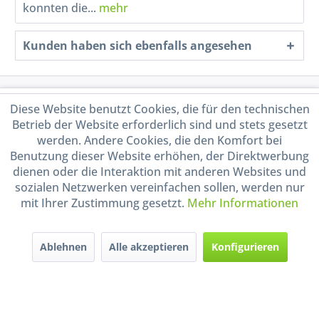
konnten die...
mehr
Kunden haben sich ebenfalls angesehen
Service Hotline
Diese Website benutzt Cookies, die für den technischen
Betrieb der Website erforderlich sind und stets gesetzt
Shop Service
werden. Andere Cookies, die den Komfort bei
Benutzung dieser Website erhöhen, der Direktwerbung
dienen oder die Interaktion mit anderen Websites und
Informationen
sozialen Netzwerken vereinfachen sollen, werden nur
mit Ihrer Zustimmung gesetzt.
Mehr Informationen
Handel mit BIO-Weinen
kontrolliert und zertifiziert
durch DE-ÖKO-009
Ablehnen
Alle akzeptieren
Konfigurieren