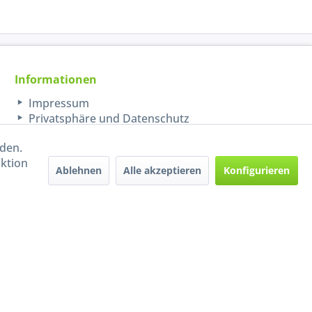
Informationen
Impressum
Privatsphäre und Datenschutz
rden.
aktion
Ablehnen
Alle akzeptieren
Konfigurieren
Handel mit BIO-Weinen
kontrolliert und zertifiziert
durch DE-ÖKO-009