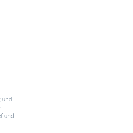
g und
e
ef und