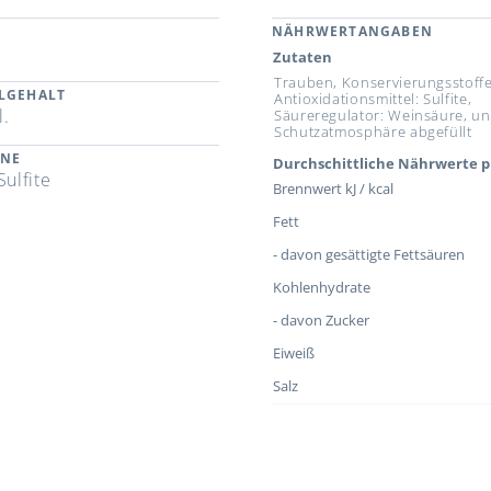
NÄHRWERTANGABEN
Zutaten
Trauben, Konservierungsstoff
LGEHALT
Antioxidationsmittel: Sulfite,
l.
Säureregulator: Weinsäure, un
Schutzatmosphäre abgefüllt
ENE
Durchschittliche Nährwerte p
Sulfite
Brennwert kJ / kcal
Fett
- davon gesättigte Fettsäuren
Kohlenhydrate
- davon Zucker
Eiweiß
Salz