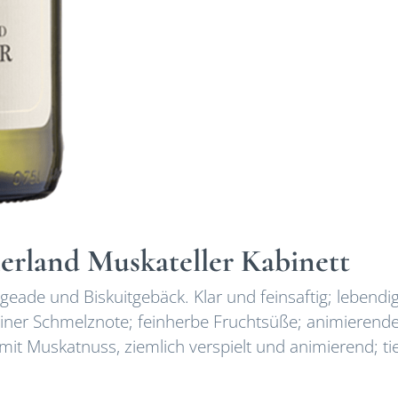
rland Muskateller Kabinett
eade und Biskuitgebäck. Klar und feinsaftig; lebendi
feiner Schmelznote; feinherbe Fruchtsüße; animierend
mit Muskatnuss, ziemlich verspielt und animierend; ti