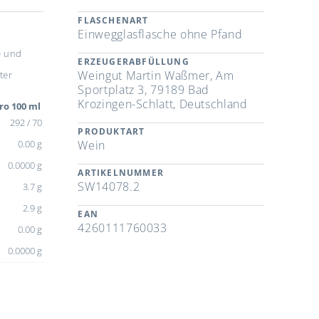
FLASCHENART
Einwegglasflasche ohne Pfand
e und
ERZEUGERABFÜLLUNG
Weingut Martin Waßmer, Am
ter
Sportplatz 3, 79189 Bad
Krozingen-Schlatt, Deutschland
ro 100 ml
292 / 70
PRODUKTART
0.00 g
Wein
0.0000 g
ARTIKELNUMMER
SW14078.2
3.7 g
2.9 g
EAN
4260111760033
0.00 g
0.0000 g