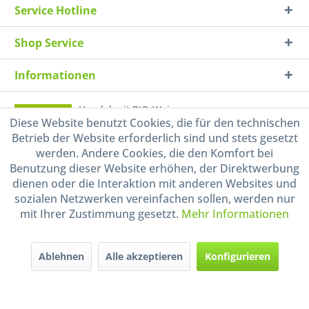
Service Hotline
Shop Service
Informationen
Handel mit BIO-Weinen
Diese Website benutzt Cookies, die für den technischen
kontrolliert und zertifiziert
durch DE-ÖKO-009
Betrieb der Website erforderlich sind und stets gesetzt
werden. Andere Cookies, die den Komfort bei
Benutzung dieser Website erhöhen, der Direktwerbung
dienen oder die Interaktion mit anderen Websites und
sozialen Netzwerken vereinfachen sollen, werden nur
mit Ihrer Zustimmung gesetzt.
Mehr Informationen
* Alle Preise inkl. gesetzl. Mehrwertsteuer zzgl.
Versandkosten
und ggf.
Ablehnen
Alle akzeptieren
Konfigurieren
Nachnahmegebühren, wenn nicht anders beschrieben
Widerruf erklären
Gestaltung, Shop-Setup, Management & Hosting durch
Ternum Internet Services
mit