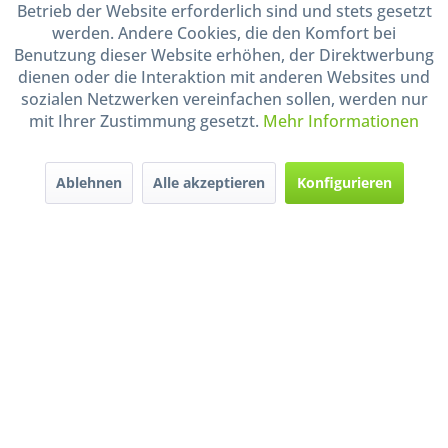
Betrieb der Website erforderlich sind und stets gesetzt
Shop Service
werden. Andere Cookies, die den Komfort bei
Benutzung dieser Website erhöhen, der Direktwerbung
dienen oder die Interaktion mit anderen Websites und
Informationen
sozialen Netzwerken vereinfachen sollen, werden nur
mit Ihrer Zustimmung gesetzt.
Mehr Informationen
Handel mit BIO-Weinen
kontrolliert und zertifiziert
durch DE-ÖKO-009
Ablehnen
Alle akzeptieren
Konfigurieren
* Alle Preise inkl. gesetzl. Mehrwertsteuer zzgl.
Versandkosten
und ggf.
Nachnahmegebühren, wenn nicht anders beschrieben
Widerruf erklären
Gestaltung, Shop-Setup, Management & Hosting durch
Ternum Internet Services
mit
Shopware