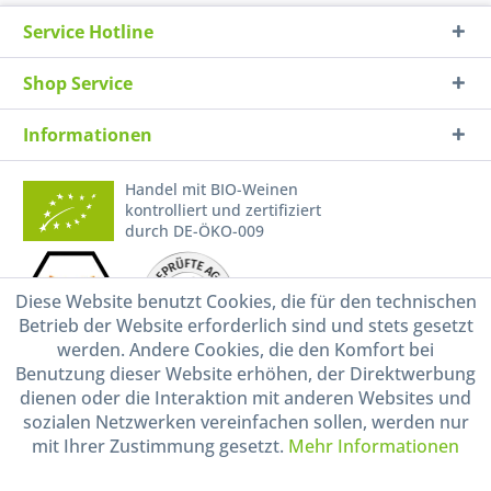
Service Hotline
Shop Service
Informationen
Handel mit BIO-Weinen
kontrolliert und zertifiziert
durch DE-ÖKO-009
Diese Website benutzt Cookies, die für den technischen
Betrieb der Website erforderlich sind und stets gesetzt
werden. Andere Cookies, die den Komfort bei
Benutzung dieser Website erhöhen, der Direktwerbung
dienen oder die Interaktion mit anderen Websites und
* Alle Preise inkl. gesetzl. Mehrwertsteuer zzgl.
Versandkosten
und ggf.
sozialen Netzwerken vereinfachen sollen, werden nur
Nachnahmegebühren, wenn nicht anders beschrieben
mit Ihrer Zustimmung gesetzt.
Mehr Informationen
Widerruf erklären