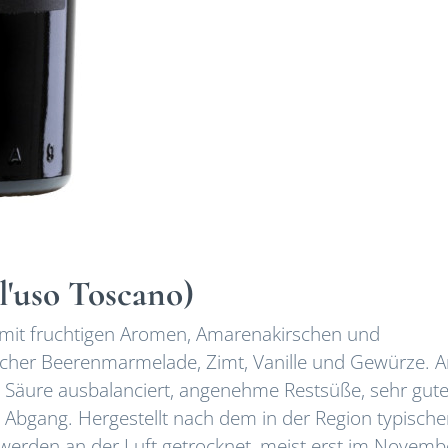
l'uso Toscano)
mit fruchtigen Aromen, Amarenakirschen und
scher Beerenmarmelade, Zimt, Vanille und Gewürze. 
Säure ausbalanciert, angenehme Restsüße, sehr gute
n Abgang. Hergestellt nach dem in der Region typisch
werden an der Luft getrocknet, meist erst im Novemb