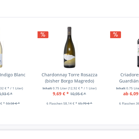
n
Indigo Blanc
Chardonnay Torre Rosazza
Criadores
(bisher Borgo Magredo)
Guardián
,32 € * / 1 Liter)
Inhalt
0.75 Liter
(12,92 € * / 1 Liter)
Inhalt
0.75 Lit
9,69 € *
ab 6,09
8,93 € *
10,95 € *
 € *
53,58 € *
6 Flaschen 58,14 € *
65,70 € *
6 Flaschen 3