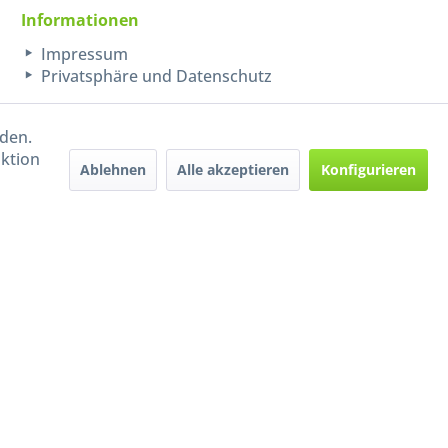
Informationen
Impressum
Privatsphäre und Datenschutz
rden.
aktion
Ablehnen
Alle akzeptieren
Konfigurieren
Handel mit BIO-Weinen
kontrolliert und zertifiziert
durch DE-ÖKO-009
ers beschrieben
e