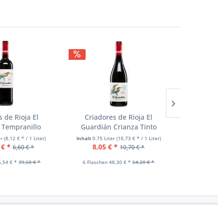
 de Rioja El
Criadores de Rioja El
Criado
 Tempranillo
Guardián Crianza Tinto
Guardi
er
(8,12 € * / 1 Liter)
Inhalt
0.75 Liter
(10,73 € * / 1 Liter)
Inhalt
0.75
 € *
8,05 € *
11,3
6,60 € *
10,70 € *
6,54 € *
39,60 € *
6 Flaschen 48,30 € *
64,20 € *
6 Flasch