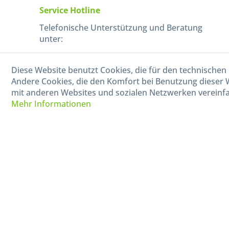
Service Hotline
Telefonische Unterstützung und Beratung
unter:
040-880 99 770
Diese Website benutzt Cookies, die für den technischen 
Mo-Fr, 09:00 - 15:00 Uhr
Andere Cookies, die den Komfort bei Benutzung dieser 
mit anderen Websites und sozialen Netzwerken vereinfa
Mehr Informationen
* Alle Preise in