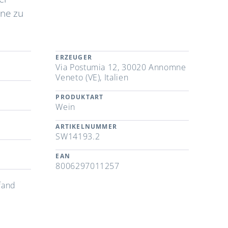
rne zu
ERZEUGER
Via Postumia 12, 30020 Annomne
Veneto (VE), Italien
PRODUKTART
Wein
ARTIKELNUMMER
SW14193.2
EAN
8006297011257
fand