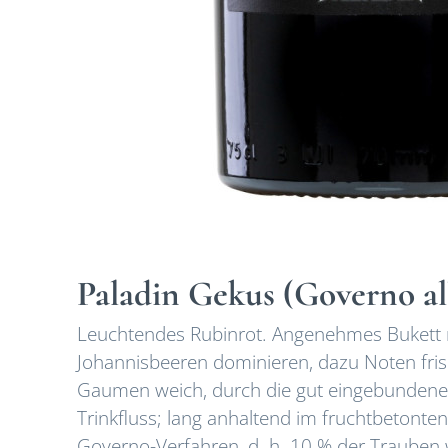
Paladin Gekus (Governo al
Leuchtendes Rubinrot. Angenehmes Bukett 
Johannisbeeren dominieren, dazu Noten fri
Gaumen weich, durch die gut eingebundene 
Trinkfluss; lang anhaltend im fruchtbetonte
Governo-Verfahren, d. h. 10 % der Trauben 