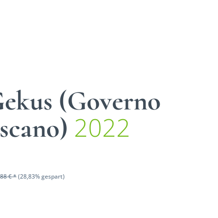
Gekus (Governo
2022
oscano)
88 € *
(28,83% gespart)