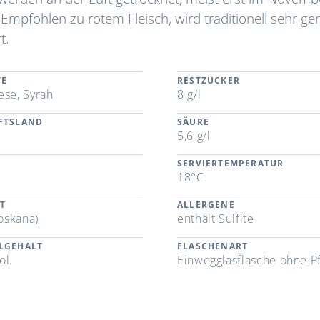
mpfohlen zu rotem Fleisch, wird traditionell sehr ge
t.
TE
RESTZUCKER
ese, Syrah
8 g/l
FTSLAND
SÄURE
5,6 g/l
SERVIERTEMPERATUR
a
18°C
T
ALLERGENE
Toskana)
enthält Sulfite
LGEHALT
FLASCHENART
ol.
Einwegglasflasche ohne P