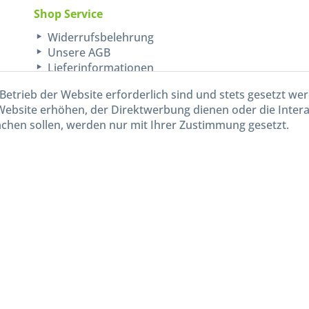
Shop Service
Widerrufsbelehrung
Unsere AGB
Lieferinformationen
Betrieb der Website erforderlich sind und stets gesetzt we
Website erhöhen, der Direktwerbung dienen oder die Inter
chen sollen, werden nur mit Ihrer Zustimmung gesetzt.
kl. gesetzl. Mehrwertsteuer zzgl.
Versandkosten
und ggf. Nachnahmegebühren, wenn nicht and
Widerruf erklären
Gestaltung, Shop-Setup, Management & Hosting durch
Ternum Internet Services
mit Shopwar