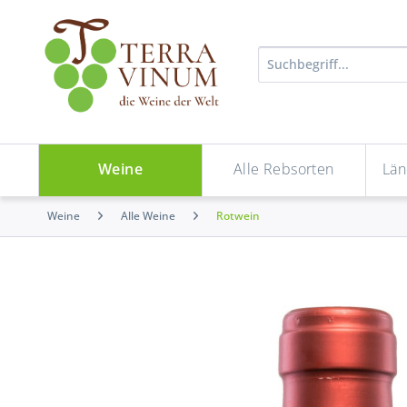
Weine
Alle Rebsorten
Län
Weine
Alle Weine
Rotwein