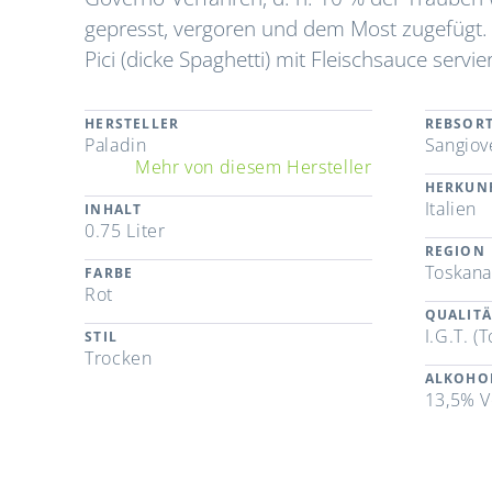
gepresst, vergoren und dem Most zugefügt. E
Pici (dicke Spaghetti) mit Fleischsauce servier
HERSTELLER
REBSOR
Paladin
Sangiov
Mehr von diesem Hersteller
HERKUN
Italien
INHALT
0.75 Liter
REGION
Toskan
FARBE
Rot
QUALITÄ
I.G.T. (
STIL
Trocken
ALKOHO
13,5% V