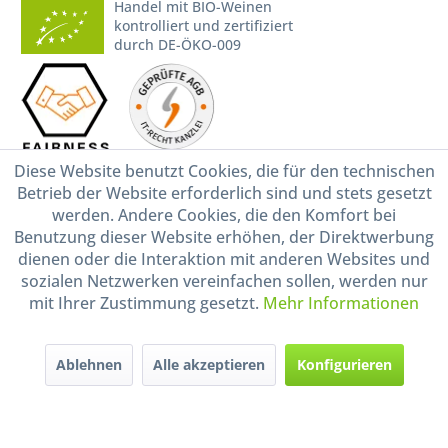
Handel mit BIO-Weinen
kontrolliert und zertifiziert
durch DE-ÖKO-009
Diese Website benutzt Cookies, die für den technischen
Betrieb der Website erforderlich sind und stets gesetzt
* Alle Preise inkl. gesetzl. Mehrwertsteuer zzgl.
Versandkosten
und ggf.
werden. Andere Cookies, die den Komfort bei
Nachnahmegebühren, wenn nicht anders beschrieben
Benutzung dieser Website erhöhen, der Direktwerbung
Widerruf erklären
dienen oder die Interaktion mit anderen Websites und
sozialen Netzwerken vereinfachen sollen, werden nur
Gestaltung, Shop-Setup, Management & Hosting durch
Ternum Internet Services
mit
Shopware
mit Ihrer Zustimmung gesetzt.
Mehr Informationen
Ablehnen
Alle akzeptieren
Konfigurieren