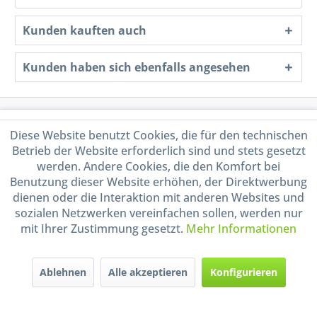
Kunden kauften auch
Kunden haben sich ebenfalls angesehen
Service Hotline
Diese Website benutzt Cookies, die für den technischen
Betrieb der Website erforderlich sind und stets gesetzt
Shop Service
werden. Andere Cookies, die den Komfort bei
Benutzung dieser Website erhöhen, der Direktwerbung
Informationen
dienen oder die Interaktion mit anderen Websites und
sozialen Netzwerken vereinfachen sollen, werden nur
mit Ihrer Zustimmung gesetzt.
Mehr Informationen
Handel mit BIO-Weinen
kontrolliert und zertifiziert
durch DE-ÖKO-009
Ablehnen
Alle akzeptieren
Konfigurieren