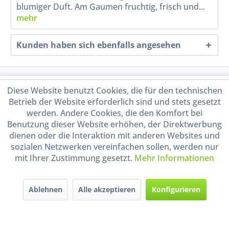
blumiger Duft. Am Gaumen fruchtig, frisch und...
mehr
Kunden haben sich ebenfalls angesehen
Service Hotline
Diese Website benutzt Cookies, die für den technischen
Betrieb der Website erforderlich sind und stets gesetzt
Shop Service
werden. Andere Cookies, die den Komfort bei
Benutzung dieser Website erhöhen, der Direktwerbung
dienen oder die Interaktion mit anderen Websites und
Informationen
sozialen Netzwerken vereinfachen sollen, werden nur
mit Ihrer Zustimmung gesetzt.
Mehr Informationen
Handel mit BIO-Weinen
kontrolliert und zertifiziert
durch DE-ÖKO-009
Ablehnen
Alle akzeptieren
Konfigurieren