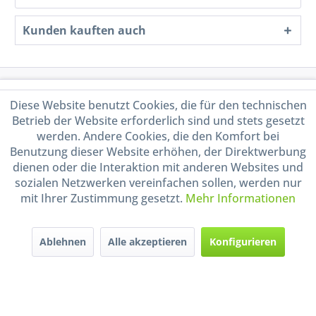
Kunden kauften auch
Service Hotline
Diese Website benutzt Cookies, die für den technischen
Betrieb der Website erforderlich sind und stets gesetzt
Shop Service
werden. Andere Cookies, die den Komfort bei
Benutzung dieser Website erhöhen, der Direktwerbung
Informationen
dienen oder die Interaktion mit anderen Websites und
sozialen Netzwerken vereinfachen sollen, werden nur
mit Ihrer Zustimmung gesetzt.
Mehr Informationen
Handel mit BIO-Weinen
kontrolliert und zertifiziert
durch DE-ÖKO-009
Ablehnen
Alle akzeptieren
Konfigurieren