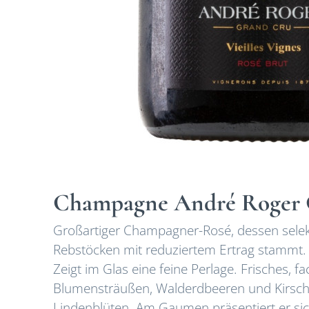
Champagne André Roger C
Großartiger Champagner-Rosé, dessen selekt
Rebstöcken mit reduziertem Ertrag stammt. S
Zeigt im Glas eine feine Perlage. Frisches, f
Blumensträußen, Walderdbeeren und Kirsch
Lindenblüten. Am Gaumen präsentiert er sic