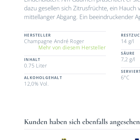
dazu gesellen sich Zitrusfrüchte, ein Hauch
mittellanger Abgang. Ein beeindruckender Ap
HERSTELLER
RESTZU
Champagne André Roger
14 g/l
Mehr von diesem Hersteller
SÄURE
7,2 g/l
INHALT
0.75 Liter
SERVIE
6°C
ALKOHOLGEHALT
12,0% Vol.
Kunden haben sich ebenfalls angesehe