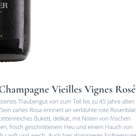
hampagne Vieilles Vignes Rosé
iertes Traubengut von zum Teil bis zu 45 Jahre alten
ein zartes Rosa erinnert an verblühte rote Rosenblät
acettenreiches Bukett, delikat, mit Noten von frischen
en, frisch geschnittenem Heu und einem Hauch von
h sanft und weich. Auch hier dominieren Erdbeernote