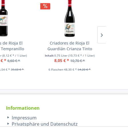
 de Rioja El
Criadores de Rioja El
Criado
 Tempranillo
Guardián Crianza Tinto
Guardi
er
(8,12 € * / 1 Liter)
Inhalt
0.75 Liter
(10,73 € * / 1 Liter)
Inhalt
0.75
 € *
8,05 € *
11,3
6,60 € *
10,70 € *
6,54 € *
39,60 € *
6 Flaschen 48,30 € *
64,20 € *
6 Flasch
Informationen
Impressum
Privatsphäre und Datenschutz