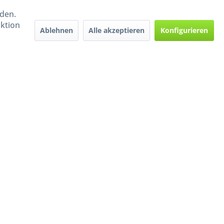
rden.
aktion
Ablehnen
Alle akzeptieren
Konfigurieren
Handel mit BIO-Weinen
kontrolliert und zertifiziert
durch DE-ÖKO-009
ers beschrieben
e