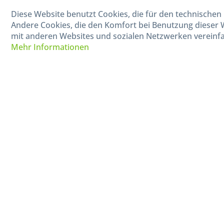
Diese Website benutzt Cookies, die für den technischen 
040-880 99 770
Andere Cookies, die den Komfort bei Benutzung dieser 
Mo-Fr, 09:00 - 15:00 Uhr
mit anderen Websites und sozialen Netzwerken vereinfa
Mehr Informationen
* Alle Preise in