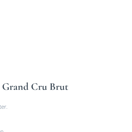
 Grand Cru Brut
ter.
n,