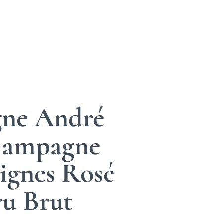
ne André
hampagne
Vignes Rosé
u Brut