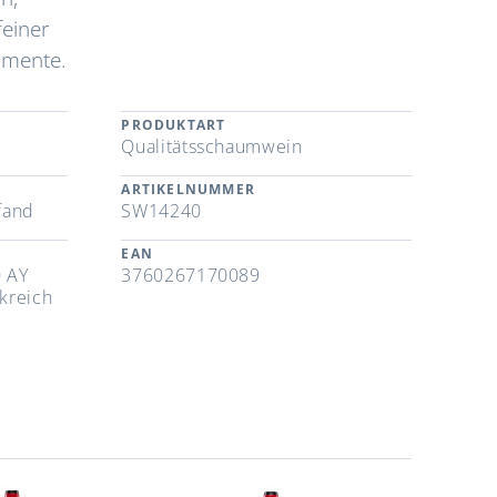
feiner
Momente.
PRODUKTART
Qualitätsschaumwein
ARTIKELNUMMER
fand
SW14240
EAN
0 AY
3760267170089
kreich