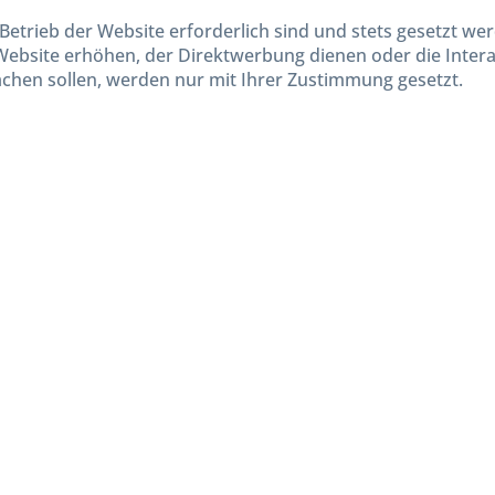
Lieferinformationen
Betrieb der Website erforderlich sind und stets gesetzt we
Website erhöhen, der Direktwerbung dienen oder die Inter
chen sollen, werden nur mit Ihrer Zustimmung gesetzt.
kl. gesetzl. Mehrwertsteuer zzgl.
Versandkosten
und ggf. Nachnahmegebühren, wenn nicht and
Widerruf erklären
Gestaltung, Shop-Setup, Management & Hosting durch
Ternum Internet Services
mit Shopwar