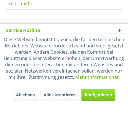
mit...
mehr
Service Hotline
Diese Website benutzt Cookies, die für den technischen
Shop Service
Betrieb der Website erforderlich sind und stets gesetzt
werden. Andere Cookies, die den Komfort bei
Informationen
Benutzung dieser Website erhöhen, der Direktwerbung
dienen oder die Interaktion mit anderen Websites und
sozialen Netzwerken vereinfachen sollen, werden nur
Handel mit BIO-Weinen
kontrolliert und zertifiziert
mit Ihrer Zustimmung gesetzt.
Mehr Informationen
durch DE-ÖKO-009
Ablehnen
Alle akzeptieren
Konfigurieren