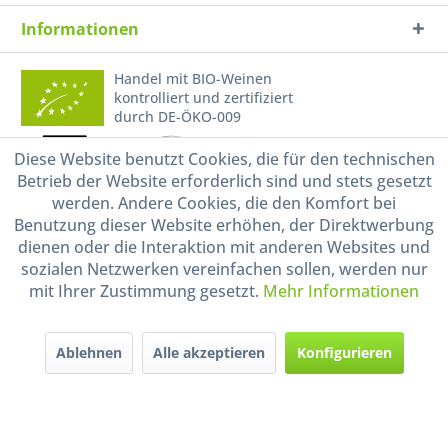
Informationen
Handel mit BIO-Weinen
kontrolliert und zertifiziert
durch DE-ÖKO-009
Diese Website benutzt Cookies, die für den technischen
Betrieb der Website erforderlich sind und stets gesetzt
werden. Andere Cookies, die den Komfort bei
Benutzung dieser Website erhöhen, der Direktwerbung
dienen oder die Interaktion mit anderen Websites und
sozialen Netzwerken vereinfachen sollen, werden nur
* Alle Preise inkl. gesetzl. Mehrwertsteuer zzgl.
Versandkosten
und ggf.
mit Ihrer Zustimmung gesetzt.
Mehr Informationen
Nachnahmegebühren, wenn nicht anders beschrieben
Widerruf erklären
Ablehnen
Alle akzeptieren
Konfigurieren
Gestaltung, Shop-Setup, Management & Hosting durch
Ternum Internet Services
mit
Shopware