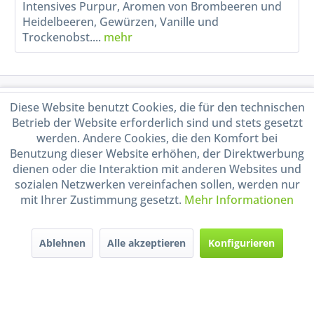
Intensives Purpur, Aromen von Brombeeren und
Heidelbeeren, Gewürzen, Vanille und
Trockenobst....
mehr
Service Hotline
Diese Website benutzt Cookies, die für den technischen
Betrieb der Website erforderlich sind und stets gesetzt
Shop Service
werden. Andere Cookies, die den Komfort bei
Benutzung dieser Website erhöhen, der Direktwerbung
dienen oder die Interaktion mit anderen Websites und
Informationen
sozialen Netzwerken vereinfachen sollen, werden nur
mit Ihrer Zustimmung gesetzt.
Mehr Informationen
Handel mit BIO-Weinen
kontrolliert und zertifiziert
durch DE-ÖKO-009
Ablehnen
Alle akzeptieren
Konfigurieren