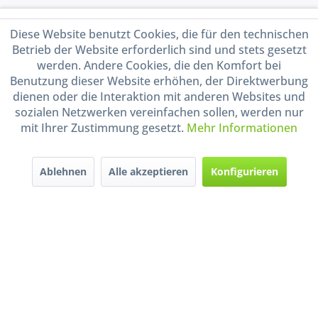
Service Hotline
Diese Website benutzt Cookies, die für den technischen
Betrieb der Website erforderlich sind und stets gesetzt
Shop Service
werden. Andere Cookies, die den Komfort bei
Benutzung dieser Website erhöhen, der Direktwerbung
Informationen
dienen oder die Interaktion mit anderen Websites und
sozialen Netzwerken vereinfachen sollen, werden nur
mit Ihrer Zustimmung gesetzt.
Mehr Informationen
Handel mit BIO-Weinen
kontrolliert und zertifiziert
durch DE-ÖKO-009
Ablehnen
Alle akzeptieren
Konfigurieren
* Alle Preise inkl. gesetzl. Mehrwertsteuer zzgl.
Versandkosten
und ggf.
Nachnahmegebühren, wenn nicht anders beschrieben
Widerruf erklären