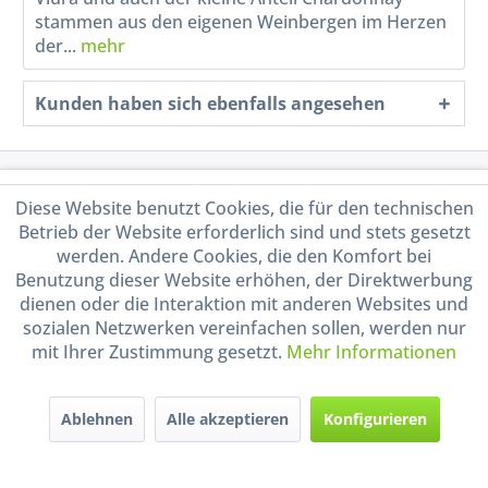
stammen aus den eigenen Weinbergen im Herzen
der...
mehr
Kunden haben sich ebenfalls angesehen
Service Hotline
Diese Website benutzt Cookies, die für den technischen
Betrieb der Website erforderlich sind und stets gesetzt
Shop Service
werden. Andere Cookies, die den Komfort bei
Benutzung dieser Website erhöhen, der Direktwerbung
Informationen
dienen oder die Interaktion mit anderen Websites und
sozialen Netzwerken vereinfachen sollen, werden nur
mit Ihrer Zustimmung gesetzt.
Mehr Informationen
Handel mit BIO-Weinen
kontrolliert und zertifiziert
durch DE-ÖKO-009
Ablehnen
Alle akzeptieren
Konfigurieren