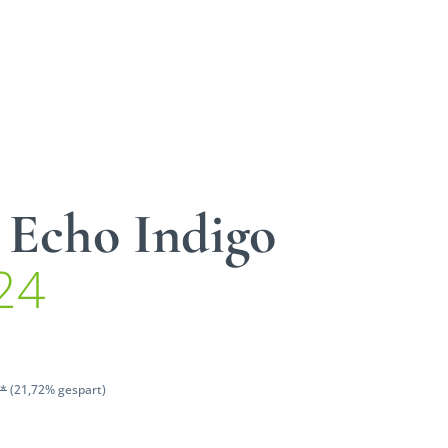
 Echo Indigo
24
 *
(21,72% gespart)