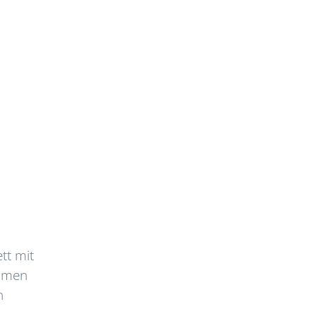
tt mit
immen
n