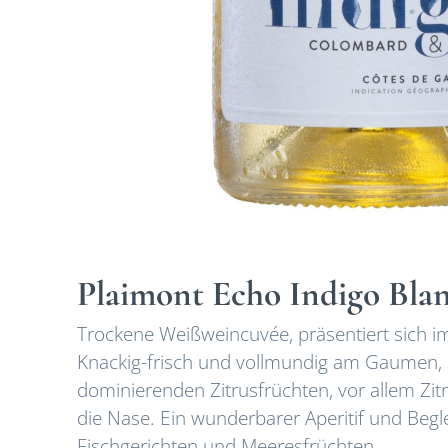
Plaimont Echo Indigo Bla
Trockene Weißweincuvée, präsentiert sich 
Knackig-frisch und vollmundig am Gaumen, 
dominierenden Zitrusfrüchten, vor allem Zi
die Nase. Ein wunderbarer Aperitif und Begl
Fischgerichten und Meeresfrüchten.