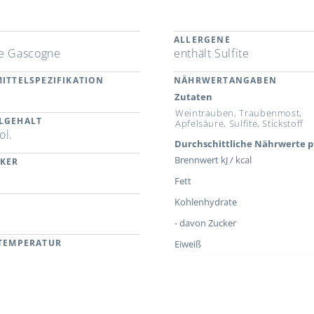
ALLERGENE
e Gascogne
enthält Sulfite
ITTELSPEZIFIKATION
NÄHRWERTANGABEN
Zutaten
Weintrauben, Traubenmost,
LGEHALT
Apfelsäure, Sulfite, Stickstoff
ol.
Durchschittliche Nährwerte p
Brennwert kJ / kcal
CKER
Fett
Kohlenhydrate
- davon Zucker
RTEMPERATUR
Eiweiß