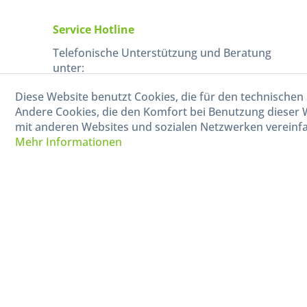
Service Hotline
Telefonische Unterstützung und Beratung
unter:
Diese Website benutzt Cookies, die für den technischen 
040-880 99 770
Andere Cookies, die den Komfort bei Benutzung dieser 
Mo-Fr, 09:00 - 15:00 Uhr
mit anderen Websites und sozialen Netzwerken vereinfa
Mehr Informationen
* Alle Preise in