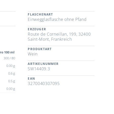
FLASCHENART
Einwegglasflasche ohne Pfand
ERZEUGER
Route de Corneillan, 199, 32400
Saint-Mont, Frankreich
PRODUKTART
ro 100 ml
Wein
300 / 80
ARTIKELNUMMER
0.00 g
SW14409.3
0.6 g
EAN
0.5 g
3270040307095
0.00 g