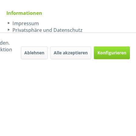
Informationen
Impressum
Privatsphäre und Datenschutz
rden.
aktion
Ablehnen
Alle akzeptieren
Konfigurieren
Handel mit BIO-Weinen
kontrolliert und zertifiziert
durch DE-ÖKO-009
ers beschrieben