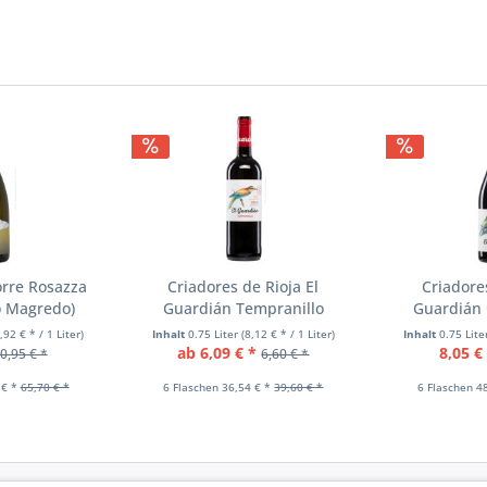
n
rre Rosazza
Criadores de Rioja El
Criadores
o Magredo)
Guardián Tempranillo
Guardián 
,92 € * / 1 Liter)
Inhalt
0.75 Liter
(8,12 € * / 1 Liter)
Inhalt
0.75 Lit
ab 6,09 € *
8,05 €
0,95 € *
6,60 € *
 € *
65,70 € *
6 Flaschen 36,54 € *
39,60 € *
6 Flaschen 4