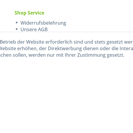
Shop Service
Widerrufsbelehrung
Unsere AGB
Lieferinformationen
Betrieb der Website erforderlich sind und stets gesetzt we
Website erhöhen, der Direktwerbung dienen oder die Inter
chen sollen, werden nur mit Ihrer Zustimmung gesetzt.
kl. gesetzl. Mehrwertsteuer zzgl.
Versandkosten
und ggf. Nachnahmegebühren, wenn nicht and
Widerruf erklären