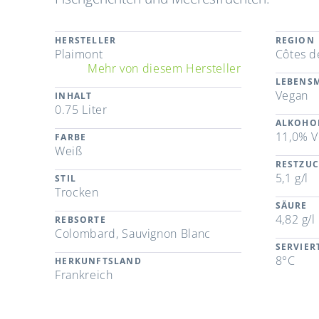
HERSTELLER
REGION
Plaimont
Côtes d
Mehr von diesem Hersteller
LEBENSM
Vegan
INHALT
0.75 Liter
ALKOHO
11,0% V
FARBE
Weiß
RESTZU
5,1 g/l
STIL
Trocken
SÄURE
4,82 g/l
REBSORTE
Colombard, Sauvignon Blanc
SERVIE
8°C
HERKUNFTSLAND
Frankreich