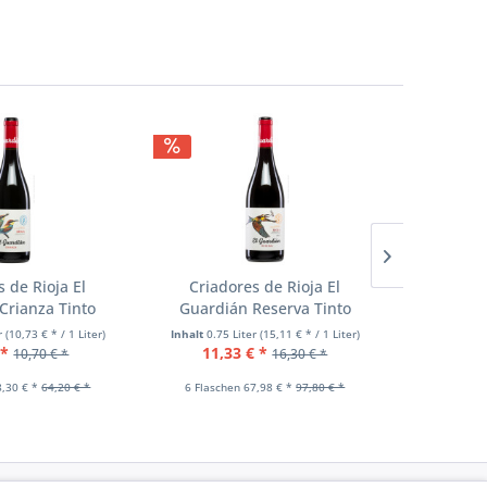
 de Rioja El
Criadores de Rioja El
Vallform
Crianza Tinto
Guardián Reserva Tinto
er
(10,73 € * / 1 Liter)
Inhalt
0.75 Liter
(15,11 € * / 1 Liter)
Inhalt
0.75
 *
11,33 € *
10,7
10,70 € *
16,30 € *
8,30 € *
64,20 € *
6 Flaschen 67,98 € *
97,80 € *
6 Flasch