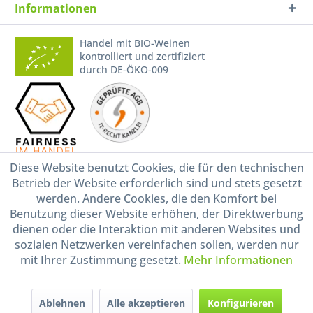
Informationen
Handel mit BIO-Weinen
kontrolliert und zertifiziert
durch DE-ÖKO-009
Diese Website benutzt Cookies, die für den technischen
Betrieb der Website erforderlich sind und stets gesetzt
* Alle Preise inkl. gesetzl. Mehrwertsteuer zzgl.
Versandkosten
und ggf.
Nachnahmegebühren, wenn nicht anders beschrieben
werden. Andere Cookies, die den Komfort bei
Benutzung dieser Website erhöhen, der Direktwerbung
Widerruf erklären
dienen oder die Interaktion mit anderen Websites und
Gestaltung, Shop-Setup, Management & Hosting durch
Ternum Internet Services
mit
sozialen Netzwerken vereinfachen sollen, werden nur
Shopware
mit Ihrer Zustimmung gesetzt.
Mehr Informationen
Ablehnen
Alle akzeptieren
Konfigurieren