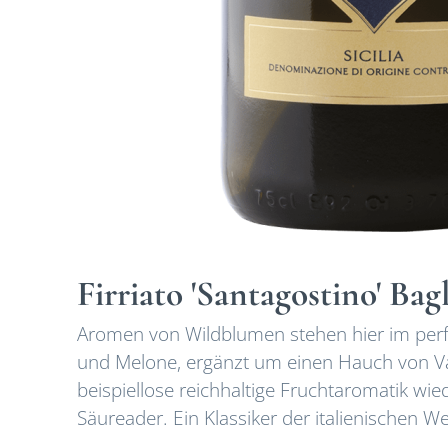
Firriato 'Santagostino' Ba
Aromen von Wildblumen stehen hier im perfe
und Melone, ergänzt um einen Hauch von V
beispiellose reichhaltige Fruchtaromatik w
Säureader. Ein Klassiker der italienischen We