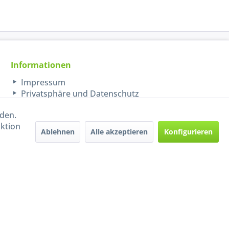
Informationen
Impressum
Privatsphäre und Datenschutz
rden.
aktion
Ablehnen
Alle akzeptieren
Konfigurieren
Handel mit BIO-Weinen
kontrolliert und zertifiziert
durch DE-ÖKO-009