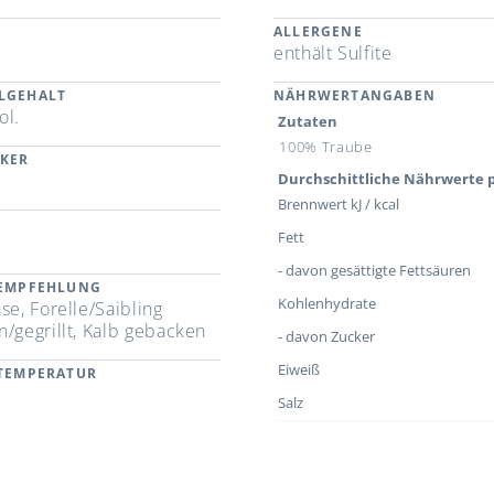
ALLERGENE
enthält Sulfite
LGEHALT
NÄHRWERTANGABEN
ol.
Zutaten
100% Traube
CKER
Durchschittliche Nährwerte p
Brennwert kJ / kcal
Fett
- davon gesättigte Fettsäuren
REMPFEHLUNG
Kohlenhydrate
se, Forelle/Saibling
n/gegrillt, Kalb gebacken
- davon Zucker
Eiweiß
RTEMPERATUR
Salz