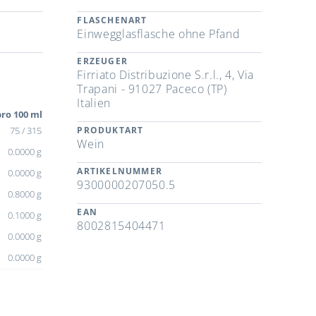
FLASCHENART
Einwegglasflasche ohne Pfand
ERZEUGER
Firriato Distribuzione S.r.l., 4, Via
Trapani - 91027 Paceco (TP)
Italien
ro 100 ml
75 / 315
PRODUKTART
Wein
0.0000 g
ARTIKELNUMMER
0.0000 g
9300000207050.5
0.8000 g
EAN
0.1000 g
8002815404471
0.0000 g
0.0000 g