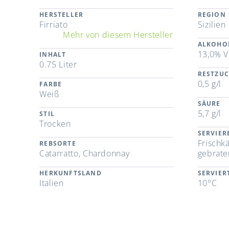
HERSTELLER
REGION
Firriato
Sizilien
Mehr von diesem Hersteller
ALKOHO
13,0% V
INHALT
0.75 Liter
RESTZU
0,5 g/l
FARBE
Weiß
SÄURE
5,7 g/l
STIL
Trocken
SERVIE
Frischkä
REBSORTE
Catarratto, Chardonnay
gebrate
HERKUNFTSLAND
SERVIE
Italien
10°C