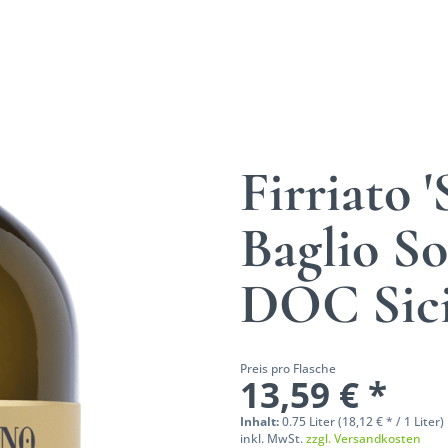
Firriato 
Baglio So
DOC Sici
Preis pro Flasche
13,59 € *
Inhalt:
0.75 Liter (18,12 € * / 1 Liter)
inkl. MwSt.
zzgl. Versandkosten