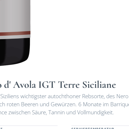
 d' Avola IGT Terre Siciliane
r Siziliens wichtigster autochthoner Rebsorte, des Nero
nach roten Beeren und Gewürzen. 6 Monate im Barriqu
ance zwischen Säure, Tannin und Vollmundigkeit.