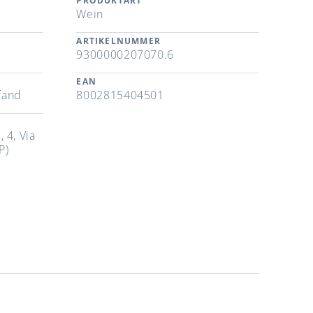
PRODUKTART
Wein
ARTIKELNUMMER
9300000207070.6
EAN
fand
8002815404501
, 4, Via
P)