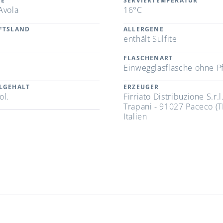
TE
SERVIERTEMPERATUR
Avola
16°C
FTSLAND
ALLERGENE
enthält Sulfite
FLASCHENART
Einwegglasflasche ohne P
LGEHALT
ERZEUGER
ol.
Firriato Distribuzione S.r.l.
Trapani - 91027 Paceco (T
Italien
n