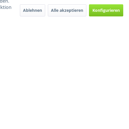
rden.
aktion
Ablehnen
Alle akzeptieren
Konfigurieren
Handel mit BIO-Weinen
kontrolliert und zertifiziert
durch DE-ÖKO-009
ers beschrieben
e