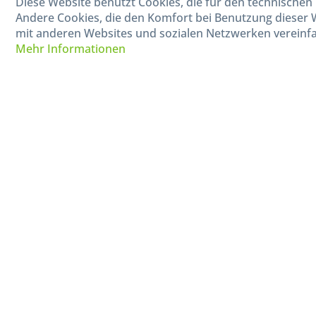
Diese Website benutzt Cookies, die für den technischen 
Mo-Fr, 09:00 - 15:00 Uhr
Andere Cookies, die den Komfort bei Benutzung dieser 
mit anderen Websites und sozialen Netzwerken vereinfa
Mehr Informationen
* Alle Preise in