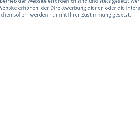
Betrieb der Website erforderlich sind und stets gesetzt we
Website erhöhen, der Direktwerbung dienen oder die Inter
chen sollen, werden nur mit Ihrer Zustimmung gesetzt.
kl. gesetzl. Mehrwertsteuer zzgl.
Versandkosten
und ggf. Nachnahmegebühren, wenn nicht and
Widerruf erklären
Gestaltung, Shop-Setup, Management & Hosting durch
Ternum Internet Services
mit Shopwar