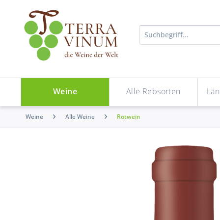
Weine
Alle Rebsorten
Län
Weine
Alle Weine
Rotwein