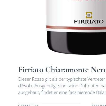
Firriato Chiaramonte Nero
Dieser Rosso gilt als der typischste Vertrete
d’Avola. Ausgeprägt sind seine Duftnoten 
ausgebaut, findet er eine faszinierende Bal