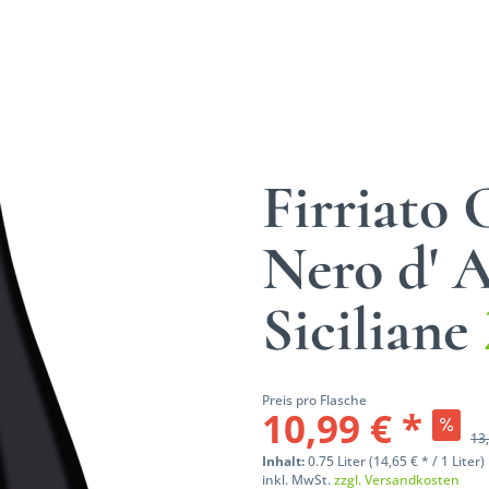
Firriato
Nero d' 
Siciliane
Preis pro Flasche
10,99 € *
13,
Inhalt:
0.75 Liter (14,65 € * / 1 Liter)
inkl. MwSt.
zzgl. Versandkosten