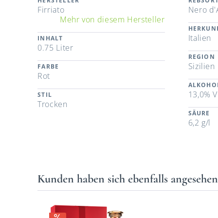
HERSTELLER
REBSOR
Firriato
Nero d'
Mehr von diesem Hersteller
HERKUN
Italien
INHALT
0.75 Liter
REGION
Sizilien
FARBE
Rot
ALKOHO
13,0% V
STIL
Trocken
SÄURE
6,2 g/l
Kunden haben sich ebenfalls angesehe