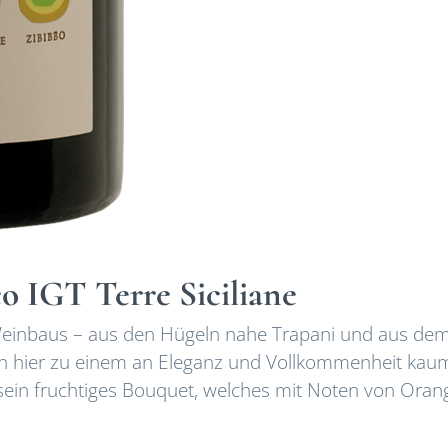
co IGT Terre Siciliane
n Weinbaus – aus den Hügeln nahe Trapani und aus de
zen hier zu einem an Eleganz und Vollkommenheit kau
ein fruchtiges Bouquet, welches mit Noten von Oran