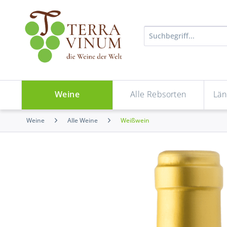
Weine
Alle Rebsorten
Län
Weine
Alle Weine
Weißwein