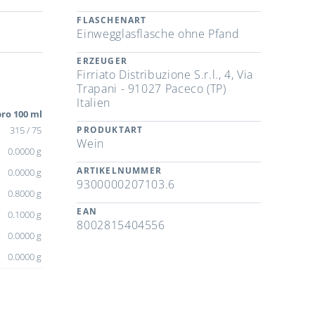
FLASCHENART
Einwegglasflasche ohne Pfand
ERZEUGER
Firriato Distribuzione S.r.l., 4, Via
Trapani - 91027 Paceco (TP)
Italien
ro 100 ml
315 / 75
PRODUKTART
Wein
0.0000 g
ARTIKELNUMMER
0.0000 g
9300000207103.6
0.8000 g
EAN
0.1000 g
8002815404556
0.0000 g
0.0000 g