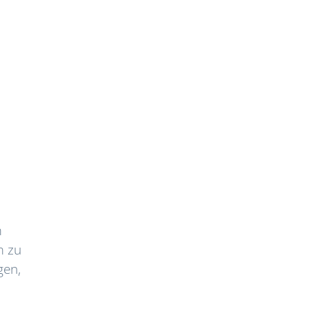
m
m zu
gen,