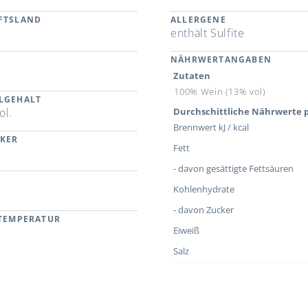
FTSLAND
ALLERGENE
enthält Sulfite
NÄHRWERTANGABEN
Zutaten
100% Wein (13% vol)
LGEHALT
ol.
Durchschittliche Nährwerte p
Brennwert kJ / kcal
CKER
Fett
- davon gesättigte Fettsäuren
Kohlenhydrate
- davon Zucker
RTEMPERATUR
Eiweiß
Salz