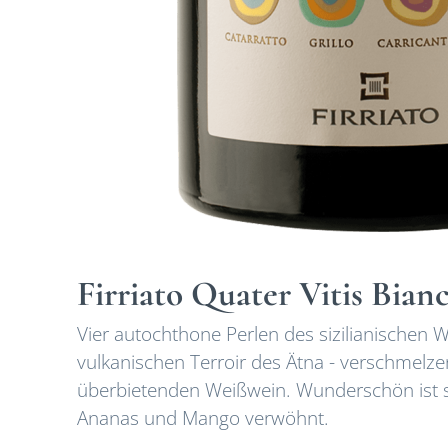
Firriato Quater Vitis Bian
Vier autochthone Perlen des sizilianische
vulkanischen Terroir des Ätna - verschmel
überbietenden Weißwein. Wunderschön ist s
Ananas und Mango verwöhnt.