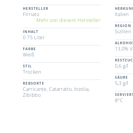
HERSTELLER
HERKUN
Firriato
Italien
Mehr von diesem Hersteller
REGION
Sizilien
INHALT
0.75 Liter
ALKOHO
13,0% V
FARBE
Weiß
RESTZU
0,6 g/l
STIL
Trocken
SÄURE
5,3 g/l
REBSORTE
Carricante, Catarratto, Inzolia,
Zibibbo
SERVIE
8°C