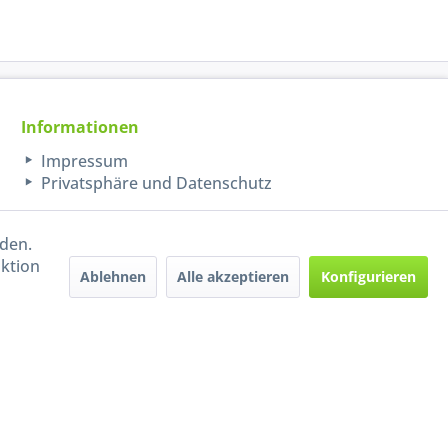
Informationen
Impressum
Privatsphäre und Datenschutz
rden.
aktion
Ablehnen
Alle akzeptieren
Konfigurieren
Handel mit BIO-Weinen
kontrolliert und zertifiziert
durch DE-ÖKO-009