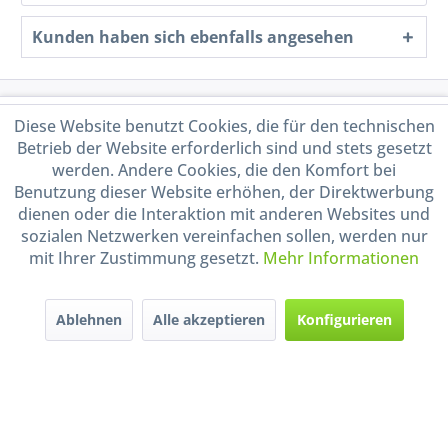
Kunden haben sich ebenfalls angesehen
Service Hotline
Diese Website benutzt Cookies, die für den technischen
Betrieb der Website erforderlich sind und stets gesetzt
Shop Service
werden. Andere Cookies, die den Komfort bei
Benutzung dieser Website erhöhen, der Direktwerbung
dienen oder die Interaktion mit anderen Websites und
Informationen
sozialen Netzwerken vereinfachen sollen, werden nur
mit Ihrer Zustimmung gesetzt.
Mehr Informationen
Handel mit BIO-Weinen
kontrolliert und zertifiziert
durch DE-ÖKO-009
Ablehnen
Alle akzeptieren
Konfigurieren