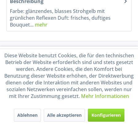
Beschreibung
Farbe: glänzendes, blasses Strohgelb mit
grünlichen Reflexen Duft: frisches, duftiges
Bouquet...
mehr
Service Hotline
Diese Website benutzt Cookies, die für den technischen
Betrieb der Website erforderlich sind und stets gesetzt
Shop Service
werden. Andere Cookies, die den Komfort bei
Benutzung dieser Website erhöhen, der Direktwerbung
dienen oder die Interaktion mit anderen Websites und
Informationen
sozialen Netzwerken vereinfachen sollen, werden nur
mit Ihrer Zustimmung gesetzt.
Mehr Informationen
Handel mit BIO-Weinen
kontrolliert und zertifiziert
durch DE-ÖKO-009
Ablehnen
Alle akzeptieren
Konfigurieren