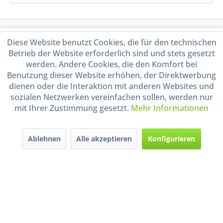
Service Hotline
Diese Website benutzt Cookies, die für den technischen
Betrieb der Website erforderlich sind und stets gesetzt
Shop Service
werden. Andere Cookies, die den Komfort bei
Benutzung dieser Website erhöhen, der Direktwerbung
dienen oder die Interaktion mit anderen Websites und
Informationen
sozialen Netzwerken vereinfachen sollen, werden nur
mit Ihrer Zustimmung gesetzt.
Mehr Informationen
Handel mit BIO-Weinen
kontrolliert und zertifiziert
durch DE-ÖKO-009
Ablehnen
Alle akzeptieren
Konfigurieren
* Alle Preise inkl. gesetzl. Mehrwertsteuer zzgl.
Versandkosten
und ggf.
Nachnahmegebühren, wenn nicht anders beschrieben