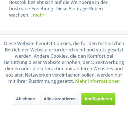
Bosstok bezieht sich auf die Weinberge in der
bush vine-Erziehung. Diese Pinotage-Reben
wachsen...
mehr
Service Hotline
Diese Website benutzt Cookies, die für den technischen
Betrieb der Website erforderlich sind und stets gesetzt
Shop Service
werden. Andere Cookies, die den Komfort bei
Benutzung dieser Website erhöhen, der Direktwerbung
dienen oder die Interaktion mit anderen Websites und
Informationen
sozialen Netzwerken vereinfachen sollen, werden nur
mit Ihrer Zustimmung gesetzt.
Mehr Informationen
Handel mit BIO-Weinen
kontrolliert und zertifiziert
durch DE-ÖKO-009
Ablehnen
Alle akzeptieren
Konfigurieren