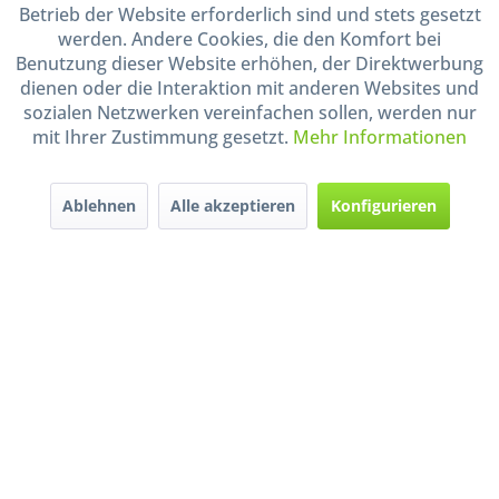
Betrieb der Website erforderlich sind und stets gesetzt
Shop Service
werden. Andere Cookies, die den Komfort bei
Benutzung dieser Website erhöhen, der Direktwerbung
dienen oder die Interaktion mit anderen Websites und
Informationen
sozialen Netzwerken vereinfachen sollen, werden nur
mit Ihrer Zustimmung gesetzt.
Mehr Informationen
Handel mit BIO-Weinen
kontrolliert und zertifiziert
durch DE-ÖKO-009
Ablehnen
Alle akzeptieren
Konfigurieren
* Alle Preise inkl. gesetzl. Mehrwertsteuer zzgl.
Versandkosten
und ggf.
Nachnahmegebühren, wenn nicht anders beschrieben
Widerruf erklären
Gestaltung, Shop-Setup, Management & Hosting durch
Ternum Internet Services
mit
Shopware