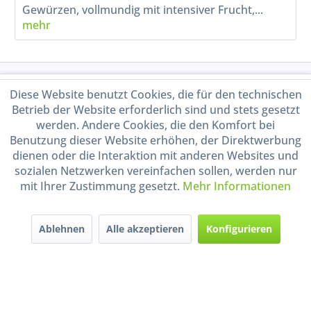
Gewürzen, vollmundig mit intensiver Frucht,...
mehr
Service Hotline
Diese Website benutzt Cookies, die für den technischen
Betrieb der Website erforderlich sind und stets gesetzt
Shop Service
werden. Andere Cookies, die den Komfort bei
Benutzung dieser Website erhöhen, der Direktwerbung
dienen oder die Interaktion mit anderen Websites und
Informationen
sozialen Netzwerken vereinfachen sollen, werden nur
mit Ihrer Zustimmung gesetzt.
Mehr Informationen
Handel mit BIO-Weinen
kontrolliert und zertifiziert
durch DE-ÖKO-009
Ablehnen
Alle akzeptieren
Konfigurieren