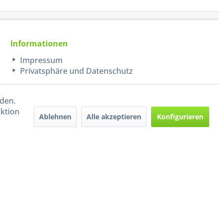
Informationen
Impressum
Privatsphäre und Datenschutz
rden.
aktion
Ablehnen
Alle akzeptieren
Konfigurieren
Handel mit BIO-Weinen
kontrolliert und zertifiziert
durch DE-ÖKO-009
ers beschrieben