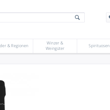
Winzer &
der & Regionen
Spirituosen
Weingüter