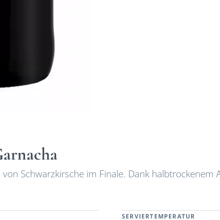
Garnacha
l von Schwarzkirsche im Finale. Dank halbtrockenem
.
SERVIERTEMPERATUR