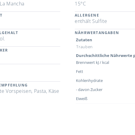
a-La Mancha
15°C
T
ALLERGENE
enthält Sulfite
LGEHALT
NÄHRWERTANGABEN
ol.
Zutaten
Trauben
CKER
Durchschittliche Nährwerte p
Brennwert kJ / kcal
Fett
Kohlenhydrate
REMPFEHLUNG
- davon Zucker
te Vorspeisen, Pasta, Käse
Eiweiß