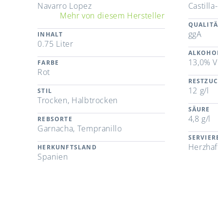
Navarro Lopez
Castill
Mehr von diesem Hersteller
QUALITÄ
ggA
INHALT
0.75 Liter
ALKOHO
13,0% V
FARBE
Rot
RESTZU
12 g/l
STIL
Trocken, Halbtrocken
SÄURE
4,8 g/l
REBSORTE
Garnacha, Tempranillo
SERVIE
Herzhaf
HERKUNFTSLAND
Spanien