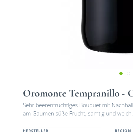
Oromonte Tempranillo - 
Sehr beerenfruchtiges Bouquet mit Nachhal
am Gaumen süße Frucht, samtig und weich
HERSTELLER
REGION