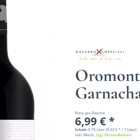
Oromonte
Garnach
Preis pro Flasche
6,99 € *
Inhalt:
0.75 Liter (9,32 € * / 1 Liter)
inkl. MwSt.
zzgl. Versandkosten