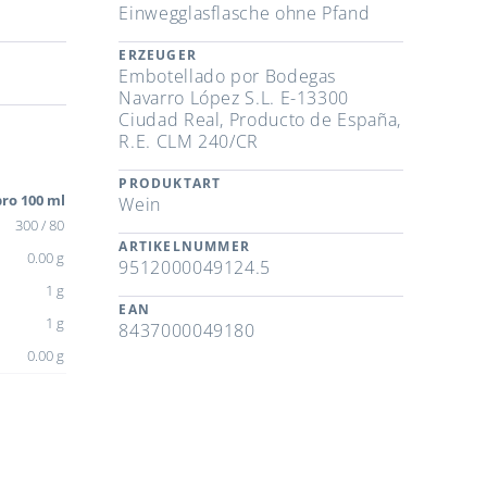
Einwegglasflasche ohne Pfand
ERZEUGER
Embotellado por Bodegas
Navarro López S.L. E-13300
Ciudad Real, Producto de España,
R.E. CLM 240/CR
PRODUKTART
ro 100 ml
Wein
300 / 80
ARTIKELNUMMER
0.00 g
9512000049124.5
1 g
EAN
1 g
8437000049180
0.00 g