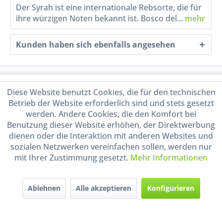
Der Syrah ist eine internationale Rebsorte, die für
ihre würzigen Noten bekannt ist. Bosco del...
mehr
Kunden haben sich ebenfalls angesehen
Service Hotline
Diese Website benutzt Cookies, die für den technischen
Betrieb der Website erforderlich sind und stets gesetzt
Shop Service
werden. Andere Cookies, die den Komfort bei
Benutzung dieser Website erhöhen, der Direktwerbung
Informationen
dienen oder die Interaktion mit anderen Websites und
sozialen Netzwerken vereinfachen sollen, werden nur
mit Ihrer Zustimmung gesetzt.
Mehr Informationen
Handel mit BIO-Weinen
kontrolliert und zertifiziert
durch DE-ÖKO-009
Ablehnen
Alle akzeptieren
Konfigurieren