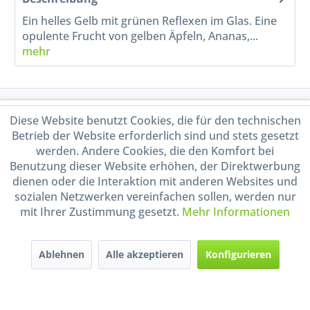
Ein helles Gelb mit grünen Reflexen im Glas. Eine
opulente Frucht von gelben Äpfeln, Ananas,...
mehr
Service Hotline
Diese Website benutzt Cookies, die für den technischen
Betrieb der Website erforderlich sind und stets gesetzt
Shop Service
werden. Andere Cookies, die den Komfort bei
Benutzung dieser Website erhöhen, der Direktwerbung
dienen oder die Interaktion mit anderen Websites und
Informationen
sozialen Netzwerken vereinfachen sollen, werden nur
mit Ihrer Zustimmung gesetzt.
Mehr Informationen
Handel mit BIO-Weinen
kontrolliert und zertifiziert
durch DE-ÖKO-009
Ablehnen
Alle akzeptieren
Konfigurieren