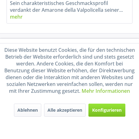
Sein charakteristisches Geschmacksprofil
verdankt der Amarone della Valpolicella seiner...
mehr
Service Hotline
Diese Website benutzt Cookies, die für den technischen
Betrieb der Website erforderlich sind und stets gesetzt
Shop Service
werden. Andere Cookies, die den Komfort bei
Benutzung dieser Website erhöhen, der Direktwerbung
Informationen
dienen oder die Interaktion mit anderen Websites und
sozialen Netzwerken vereinfachen sollen, werden nur
mit Ihrer Zustimmung gesetzt.
Mehr Informationen
Handel mit BIO-Weinen
kontrolliert und zertifiziert
durch DE-ÖKO-009
Ablehnen
Alle akzeptieren
Konfigurieren